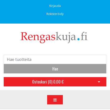
Kirjaudu
Rekisteröidy
Hae
Ostoskori (
0
)
0,00 €
Avaa os