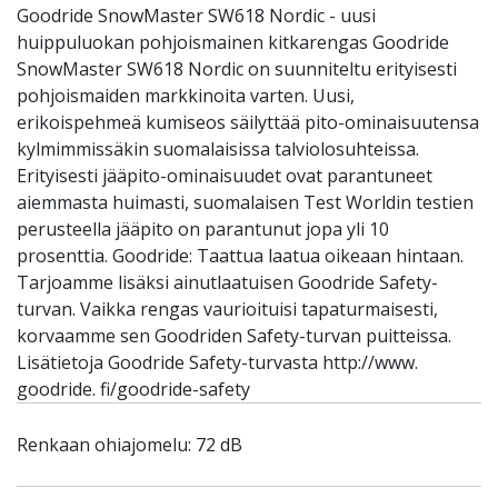
Goodride SnowMaster SW618 Nordic - uusi
huippuluokan pohjoismainen kitkarengas Goodride
SnowMaster SW618 Nordic on suunniteltu erityisesti
pohjoismaiden markkinoita varten. Uusi,
erikoispehmeä kumiseos säilyttää pito-ominaisuutensa
kylmimmissäkin suomalaisissa talviolosuhteissa.
Erityisesti jääpito-ominaisuudet ovat parantuneet
aiemmasta huimasti, suomalaisen Test Worldin testien
perusteella jääpito on parantunut jopa yli 10
prosenttia. Goodride: Taattua laatua oikeaan hintaan.
Tarjoamme lisäksi ainutlaatuisen Goodride Safety-
turvan. Vaikka rengas vaurioituisi tapaturmaisesti,
korvaamme sen Goodriden Safety-turvan puitteissa.
Lisätietoja Goodride Safety-turvasta http://www.
goodride. fi/goodride-safety
Renkaan ohiajomelu: 72 dB