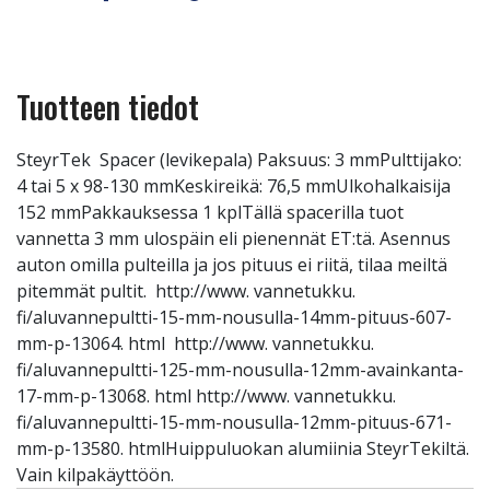
Tuotteen tiedot
SteyrTek Spacer (levikepala) Paksuus: 3 mmPulttijako:
4 tai 5 x 98-130 mmKeskireikä: 76,5 mmUlkohalkaisija
152 mmPakkauksessa 1 kplTällä spacerilla tuot
vannetta 3 mm ulospäin eli pienennät ET:tä. Asennus
auton omilla pulteilla ja jos pituus ei riitä, tilaa meiltä
pitemmät pultit. http://www. vannetukku.
fi/aluvannepultti-15-mm-nousulla-14mm-pituus-607-
mm-p-13064. html http://www. vannetukku.
fi/aluvannepultti-125-mm-nousulla-12mm-avainkanta-
17-mm-p-13068. html http://www. vannetukku.
fi/aluvannepultti-15-mm-nousulla-12mm-pituus-671-
mm-p-13580. htmlHuippuluokan alumiinia SteyrTekiltä.
Vain kilpakäyttöön.