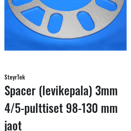
SteyrTek
Spacer (levikepala) 3mm
4/5-pulttiset 98-130 mm
jaot