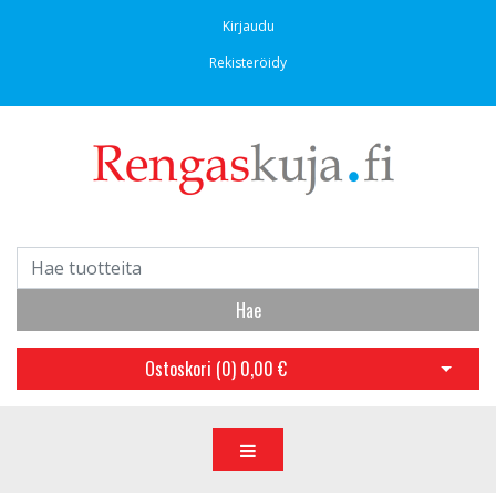
Kirjaudu
Rekisteröidy
Hae
Ostoskori (
0
)
0,00 €
Avaa os