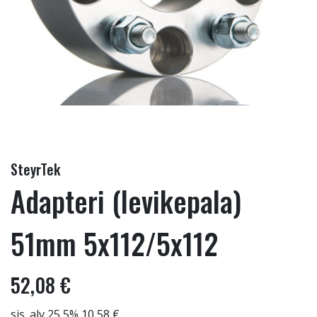
SteyrTek
Adapteri (levikepala)
51mm 5x112/5x112
52,08 €
sis. alv 25,5% 10,58 €