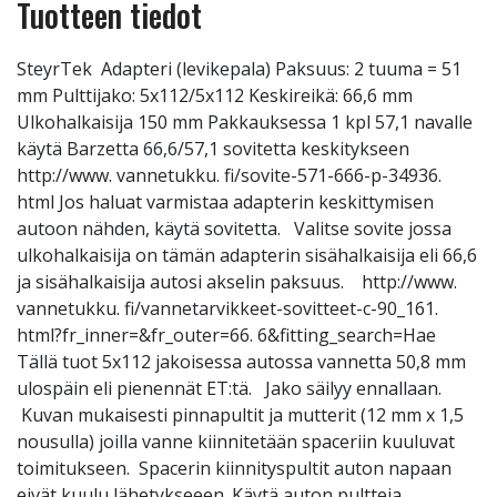
Tuotteen tiedot
SteyrTek Adapteri (levikepala) Paksuus: 2 tuuma = 51
mm Pulttijako: 5x112/5x112 Keskireikä: 66,6 mm
Ulkohalkaisija 150 mm Pakkauksessa 1 kpl 57,1 navalle
käytä Barzetta 66,6/57,1 sovitetta keskitykseen
http://www. vannetukku. fi/sovite-571-666-p-34936.
html Jos haluat varmistaa adapterin keskittymisen
autoon nähden, käytä sovitetta. Valitse sovite jossa
ulkohalkaisija on tämän adapterin sisähalkaisija eli 66,6
ja sisähalkaisija autosi akselin paksuus. http://www.
vannetukku. fi/vannetarvikkeet-sovitteet-c-90_161.
html?fr_inner=&fr_outer=66. 6&fitting_search=Hae
Tällä tuot 5x112 jakoisessa autossa vannetta 50,8 mm
ulospäin eli pienennät ET:tä. Jako säilyy ennallaan.
Kuvan mukaisesti pinnapultit ja mutterit (12 mm x 1,5
nousulla) joilla vanne kiinnitetään spaceriin kuuluvat
toimitukseen. Spacerin kiinnityspultit auton napaan
eivät kuulu lähetykseeen. Käytä auton pultteja.