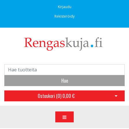
Kirjaudu
Rekisteröidy
Hae
Ostoskori (
0
)
0,00 €
Avaa os