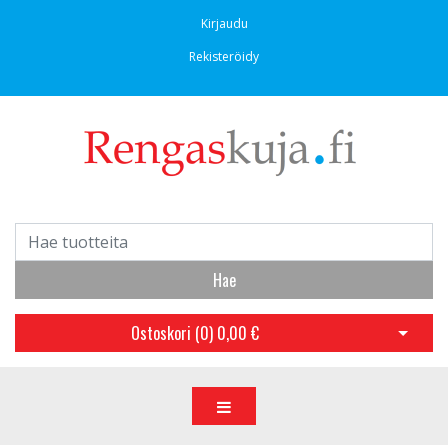
Kirjaudu
Rekisteröidy
Hae
Ostoskori (
0
)
0,00 €
Avaa os