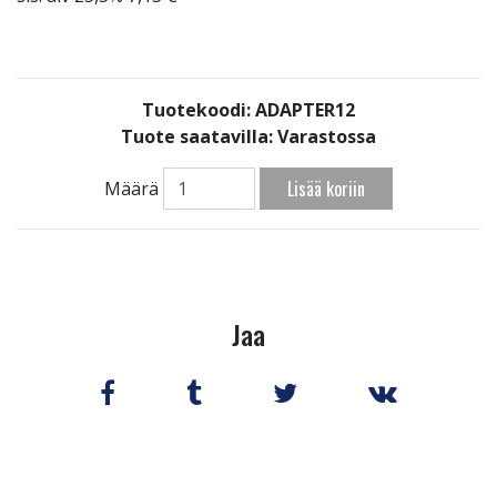
Tuotekoodi: ADAPTER12
Tuote saatavilla:
Varastossa
Lisää koriin
Määrä
Jaa