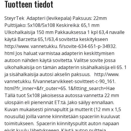
Tuotteen tiedot
SteyrTek Adapteri (levikepala) Paksuus: 22mm
Pulttijako: 5x108/5x108 Keskireikä: 65,1 mm
Ulkohalkaisija 150 mm Pakkauksessa 1 kpl 63,4 navalle
käytä Barzetta 65,1/63,4 sovitetta keskitykseen
http://www. vannetukku. fi/sovite-634-651-p-34932.
html Jos haluat varmistaa adapterin keskittymisen
autoon nähden käytä sovitetta. Valitse sovite jossa
ulkohalkaisija on tämän adapterin sisähalkaisija eli 65. 1
ja sisähalkaisija autosi akselin paksuus. http://www.
vannetukku. fi/vannetarvikkeet-sovitteet-c-90_161.
html?fr_inner=&fr_outer=65. 1&fitting_search=Hae
Tällä tuot 5x108 jakoisessa autossa vannetta 22 mm
ulospäin eli pienennät ET:tä. Jako säilyy ennallaan.
Kuvan mukaisesti pinnapultit ja mutterit (12 mm x 1,5
nousulla) joilla vanne kiinnitetään spaceriin kuuluvat
toimitukseen. Spacerin kiinnityspultit auton napaan
eivät kuulu lähetykseeen. Käytä auton pultteja.