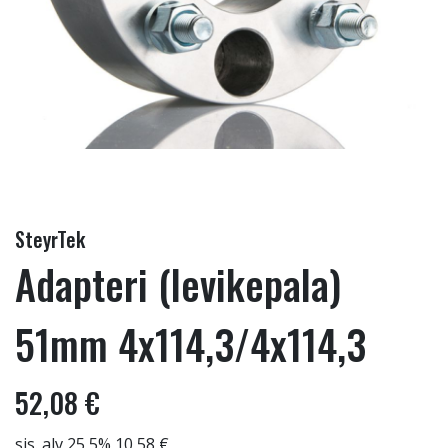
SteyrTek
Adapteri (levikepala)
51mm 4x114,3/4x114,3
52,08 €
sis. alv 25,5% 10,58 €