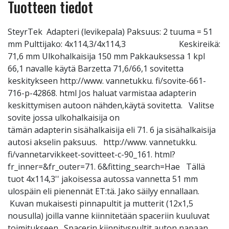
Tuotteen tiedot
SteyrTek Adapteri (levikepala) Paksuus: 2 tuuma = 51
mm Pulttijako: 4x114,3/4x114,3 Keskireikä:
71,6 mm Ulkohalkaisija 150 mm Pakkauksessa 1 kpl
66,1 navalle käytä Barzetta 71,6/66,1 sovitetta
keskitykseen http://www. vannetukku. fi/sovite-661-
716-p-42868. html Jos haluat varmistaa adapterin
keskittymisen autoon nähden,käytä sovitetta. Valitse
sovite jossa ulkohalkaisija on
tämän adapterin sisähalkaisija eli 71. 6 ja sisähalkaisija
autosi akselin paksuus. http://www. vannetukku.
fi/vannetarvikkeet-sovitteet-c-90_161. html?
fr_inner=&fr_outer=71. 6&fitting_search=Hae Tällä
tuot 4x114,3'' jakoisessa autossa vannetta 51 mm
ulospäin eli pienennät ET:tä. Jako säilyy ennallaan.
Kuvan mukaisesti pinnapultit ja mutterit (12x1,5
nousulla) joilla vanne kiinnitetään spaceriin kuuluvat
toimitukseen. Spacerin kiinnityspultit auton napaan