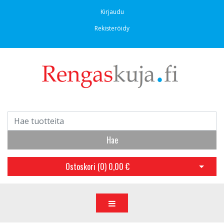
Kirjaudu
Rekisteröidy
Hae
Ostoskori (
0
)
0,00 €
Avaa os