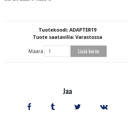
Tuotekoodi: ADAPTER19
Tuote saatavilla:
Varastossa
Lisää koriin
Määrä
Jaa