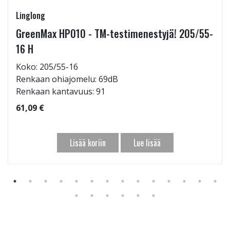
Linglong
GreenMax HP010 - TM-testimenestyjä! 205/55-
16 H
Koko: 205/55-16
Renkaan ohiajomelu: 69dB
Renkaan kantavuus: 91
61,09 €
Lisää koriin
Lue lisää