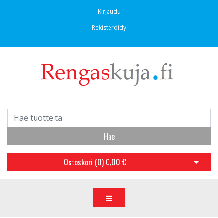
Kirjaudu
Rekisteröidy
Hae
Ostoskori (
0
)
0,00 €
Avaa os