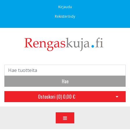
Kirjaudu
Rekisteröidy
Hae
Ostoskori (
0
)
0,00 €
Avaa os