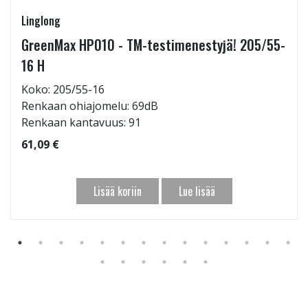
Linglong
GreenMax HP010 - TM-testimenestyjä! 205/55-
16 H
Koko: 205/55-16
Renkaan ohiajomelu: 69dB
Renkaan kantavuus: 91
61,09 €
Lisää koriin
Lue lisää