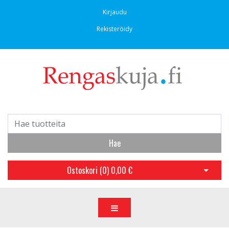
Kirjaudu
Rekisteröidy
Hae
Ostoskori (
0
)
0,00 €
Avaa os