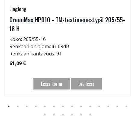
Linglong
GreenMax HP010 - TM-testimenestyjä! 205/55-
16 H
Koko: 205/55-16
Renkaan ohiajomelu: 69dB
Renkaan kantavuus: 91
61,09 €
Lisää koriin
Lue lisää