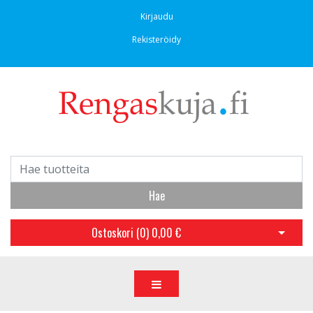
Kirjaudu
Rekisteröidy
Hae
Ostoskori (
0
)
0,00 €
Avaa os