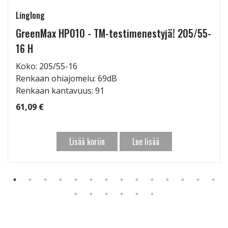
Linglong
GreenMax HP010 - TM-testimenestyjä! 205/55-
16 H
Koko: 205/55-16
Renkaan ohiajomelu: 69dB
Renkaan kantavuus: 91
61,09 €
Lisää koriin
Lue lisää