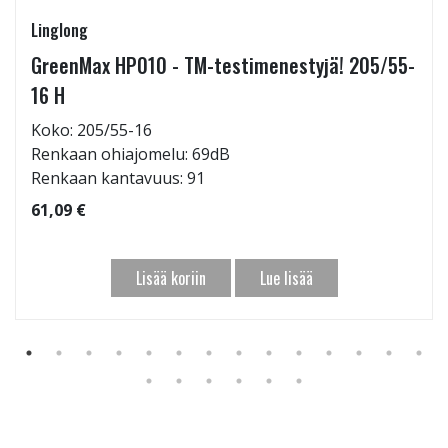
Linglong
GreenMax HP010 - TM-testimenestyjä! 205/55-
16 H
Koko: 205/55-16
Renkaan ohiajomelu: 69dB
Renkaan kantavuus: 91
61,09 €
Lisää koriin
Lue lisää