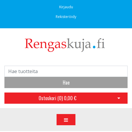
Kirjaudu
Rekisteröidy
Hae
Ostoskori (
0
)
0,00 €
Avaa os