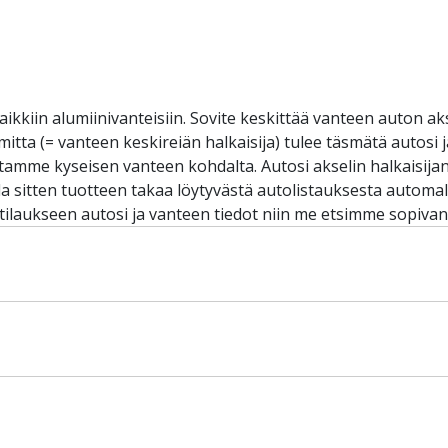
aikkiin alumiinivanteisiin. Sovite keskittää vanteen auton ak
omitta (= vanteen keskireiän halkaisija) tulee täsmätä autosi
iltamme kyseisen vanteen kohdalta. Autosi akselin halkaisij
sitten tuotteen takaa löytyvästä autolistauksesta automalli
 tilaukseen autosi ja vanteen tiedot niin me etsimme sopivan