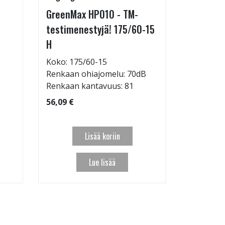
GreenMax HP010 - TM-
GreenMax
testimenestyjä! 175/60-15
205/55-
H
Koko: 20
Renkaan 
Koko: 175/60-15
Renkaan ohiajomelu: 70dB
95,09 €
Renkaan kantavuus: 81
56,09 €
Lisää koriin
Lue lisää