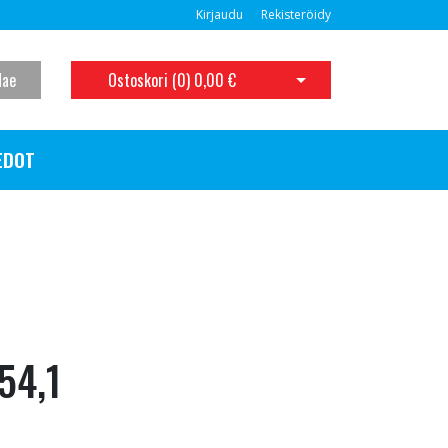
Kirjaudu
Rekisteröidy
Hae
Ostoskori (
0
)
0,00 €
Avaa ostoskori
EDOT
 54,1