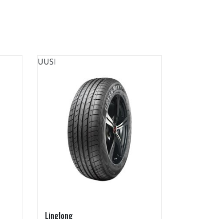
UUSI
UUSI
Linglong
Linglong