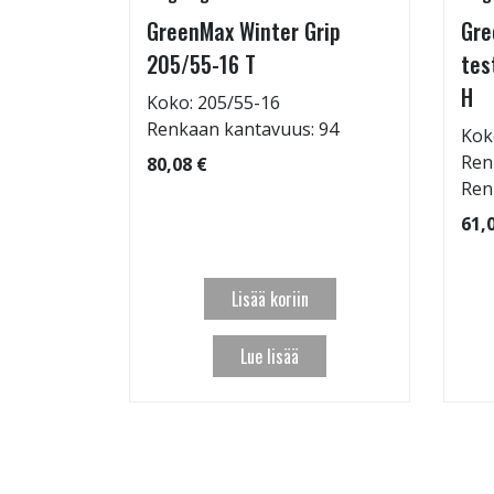
GreenMax Winter Grip
Gre
15/55-16
205/55-16 T
tes
H
Koko: 205/55-16
Renkaan kantavuus: 94
Kok
: 69dB
Ren
80,08 €
 97
Ren
61,
Lisää koriin
Lue lisää