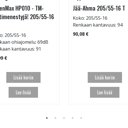
enMax HP010 - TM-
Jää-Ahma 205/55-16 T
timenestyjä! 205/55-16
Koko: 205/55-16
Renkaan kantavuus: 94
90,08 €
o: 205/55-16
kaan ohiajomelu: 69dB
kaan kantavuus: 91
09 €
Lisää koriin
Lisää koriin
Lue lisää
Lue lisää