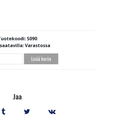
Tuotekoodi: S090
saatavilla:
Varastossa
Lisää koriin
Jaa