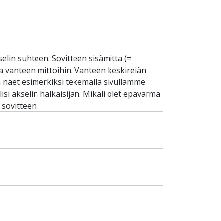
selin suhteen. Sovitteen sisämitta (=
 ja vanteen mittoihin. Vanteen keskireiän
an näet esimerkiksi tekemällä sivullamme
si akselin halkaisijan. Mikäli olet epävarma
 sovitteen.