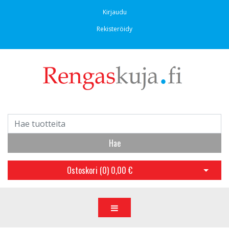
Kirjaudu
Rekisteröidy
Hae
Ostoskori (
0
)
0,00 €
Avaa os