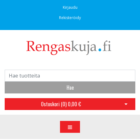
Kirjaudu
Rekisteröidy
Hae
Ostoskori (
0
)
0,00 €
Avaa os