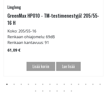
Linglong
GreenMax HP010 - TM-testimenestyjä! 205/55-
16 H
Koko: 205/55-16
Renkaan ohiajomelu: 69dB
Renkaan kantavuus: 91
61,09 €
Lisää koriin
Lue lisää