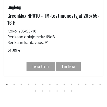
Linglong
GreenMax HP010 - TM-testimenestyjä! 205/55-
16 H
Koko: 205/55-16
Renkaan ohiajomelu: 69dB
Renkaan kantavuus: 91
61,09 €
Lisää koriin
Lue lisää