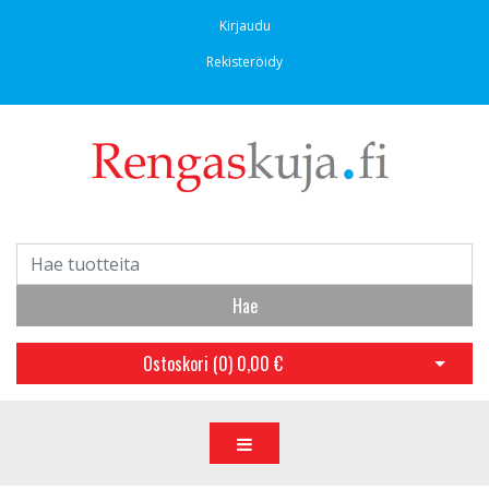
Kirjaudu
Rekisteröidy
Hae
Ostoskori (
0
)
0,00 €
Avaa os