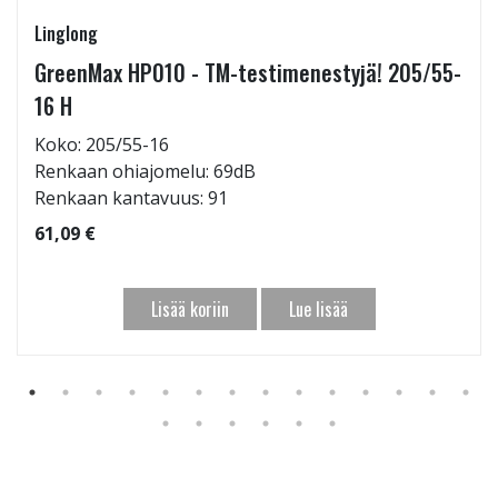
Linglong
GreenMax HP010 - TM-testimenestyjä! 205/55-
16 H
Koko: 205/55-16
Renkaan ohiajomelu: 69dB
Renkaan kantavuus: 91
61,09 €
Lisää koriin
Lue lisää