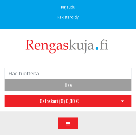
Kirjaudu
Rekisteröidy
Hae
Ostoskori (
0
)
0,00 €
Avaa os