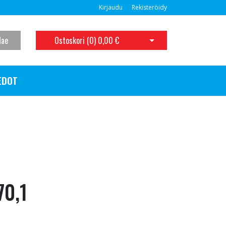
Kirjaudu
Rekisteröidy
Hae
Ostoskori (
0
)
0,00 €
Avaa ostoskori
EDOT
70,1