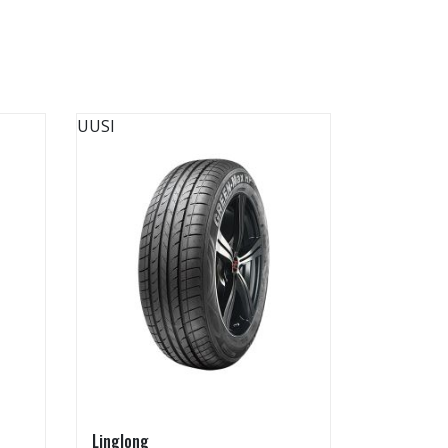
UUSI
UUSI
Linglong
Linglong