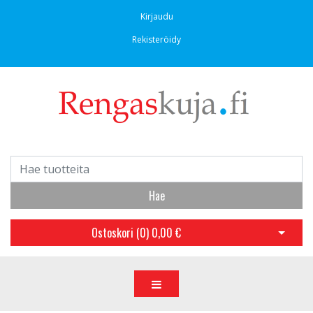
Kirjaudu
Rekisteröidy
Hae
Ostoskori (
0
)
0,00 €
Avaa os