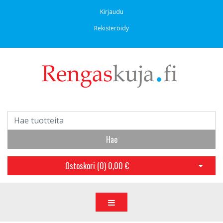
Kirjaudu
Rekisteröidy
Hae
Ostoskori (
0
)
0,00 €
Avaa os