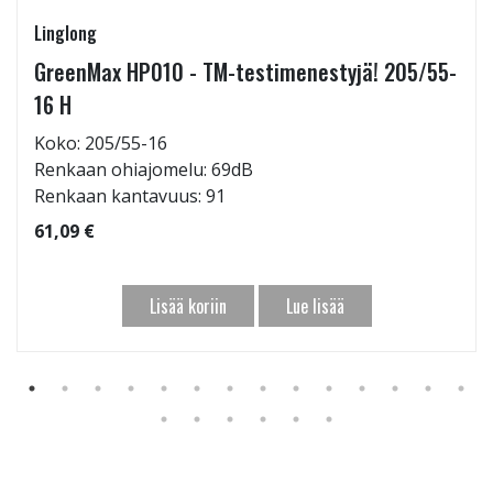
Linglong
GreenMax HP010 - TM-testimenestyjä! 205/55-
16 H
Koko: 205/55-16
Renkaan ohiajomelu: 69dB
Renkaan kantavuus: 91
61,09 €
Lisää koriin
Lue lisää