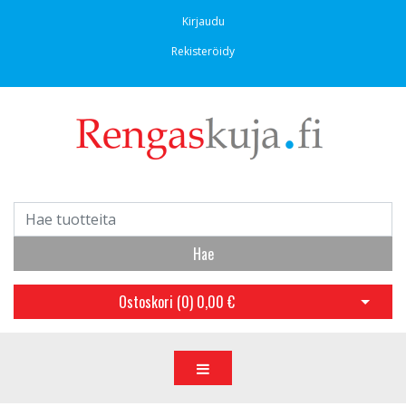
Kirjaudu
Rekisteröidy
Hae
Ostoskori (
0
)
0,00 €
Avaa os