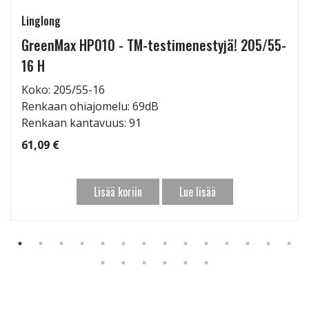
Linglong
GreenMax HP010 - TM-testimenestyjä! 205/55-
16 H
Koko: 205/55-16
Renkaan ohiajomelu: 69dB
Renkaan kantavuus: 91
61,09 €
Lisää koriin
Lue lisää