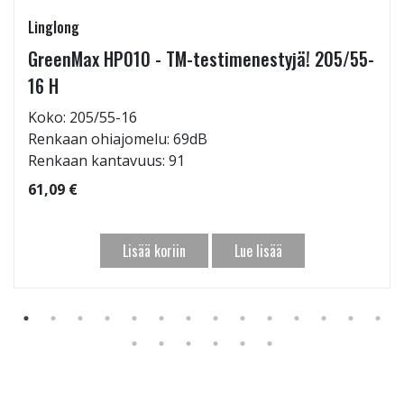
Linglong
GreenMax HP010 - TM-testimenestyjä! 205/55-
16 H
Koko: 205/55-16
Renkaan ohiajomelu: 69dB
Renkaan kantavuus: 91
61,09 €
Lisää koriin
Lue lisää