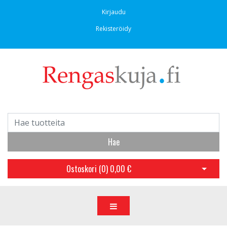
Kirjaudu
Rekisteröidy
Hae
Ostoskori (
0
)
0,00 €
Avaa os