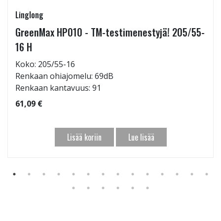
Linglong
GreenMax HP010 - TM-testimenestyjä! 205/55-
16 H
Koko: 205/55-16
Renkaan ohiajomelu: 69dB
Renkaan kantavuus: 91
61,09 €
Lisää koriin
Lue lisää