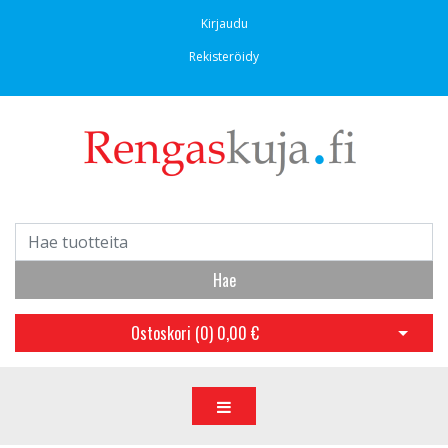
Kirjaudu
Rekisteröidy
Hae
Ostoskori (
0
)
0,00 €
Avaa os