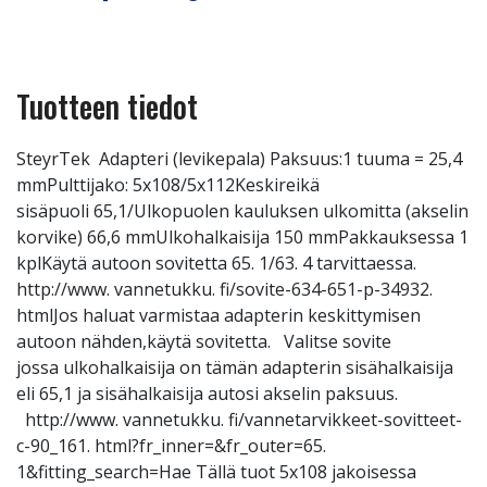
Tuotteen tiedot
SteyrTek Adapteri (levikepala) Paksuus:1 tuuma = 25,4
mmPulttijako: 5x108/5x112Keskireikä
sisäpuoli 65,1/Ulkopuolen kauluksen ulkomitta (akselin
korvike) 66,6 mmUlkohalkaisija 150 mmPakkauksessa 1
kplKäytä autoon sovitetta 65. 1/63. 4 tarvittaessa.
http://www. vannetukku. fi/sovite-634-651-p-34932.
htmlJos haluat varmistaa adapterin keskittymisen
autoon nähden,käytä sovitetta. Valitse sovite
jossa ulkohalkaisija on tämän adapterin sisähalkaisija
eli 65,1 ja sisähalkaisija autosi akselin paksuus.
http://www. vannetukku. fi/vannetarvikkeet-sovitteet-
c-90_161. html?fr_inner=&fr_outer=65.
1&fitting_search=Hae Tällä tuot 5x108 jakoisessa