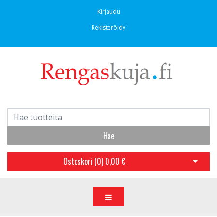
Kirjaudu
Rekisteröidy
Hae
Ostoskori (
0
)
0,00 €
Avaa os