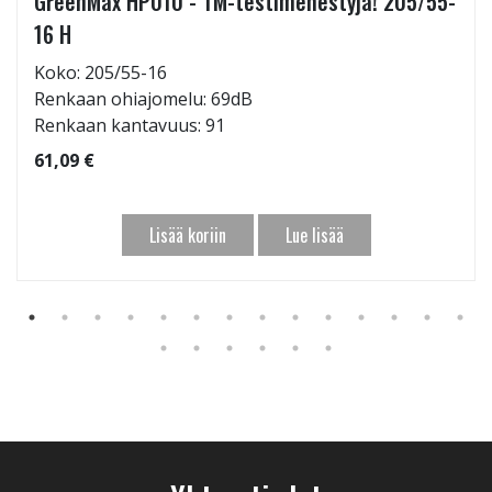
GreenMax HP010 - TM-testimenestyjä! 205/55-
16 H
Koko: 205/55-16
Renkaan ohiajomelu: 69dB
Renkaan kantavuus: 91
61,09 €
Lisää koriin
Lue lisää