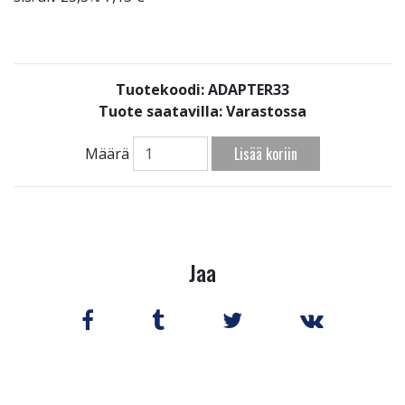
Tuotekoodi: ADAPTER33
Tuote saatavilla:
Varastossa
Lisää koriin
Määrä
Jaa