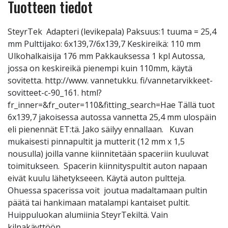
Tuotteen tiedot
SteyrTek Adapteri (levikepala) Paksuus:1 tuuma = 25,4
mm Pulttijako: 6x139,7/6x139,7 Keskireikä: 110 mm
Ulkohalkaisija 176 mm Pakkauksessa 1 kpl Autossa,
jossa on keskireikä pienempi kuin 110mm, käytä
sovitetta. http://www. vannetukku. fi/vannetarvikkeet-
sovitteet-c-90_161. html?
fr_inner=&fr_outer=110&fitting_search=Hae Tällä tuot
6x139,7 jakoisessa autossa vannetta 25,4 mm ulospäin
eli pienennät ET:tä. Jako säilyy ennallaan. Kuvan
mukaisesti pinnapultit ja mutterit (12 mm x 1,5
nousulla) joilla vanne kiinnitetään spaceriin kuuluvat
toimitukseen. Spacerin kiinnityspultit auton napaan
eivät kuulu lähetykseeen. Käytä auton pultteja.
Ohuessa spacerissa voit joutua madaltamaan pultin
päätä tai hankimaan matalampi kantaiset pultit.
Huippuluokan alumiinia SteyrTekiltä. Vain
kilpakäyttöön.