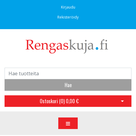
Kirjaudu
Rekisteröidy
Hae
Ostoskori (
0
)
0,00 €
Avaa os