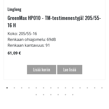
Linglong
GreenMax HP010 - TM-testimenestyjä! 205/55-
16 H
Koko: 205/55-16
Renkaan ohiajomelu: 69dB
Renkaan kantavuus: 91
61,09 €
Lisää koriin
Lue lisää