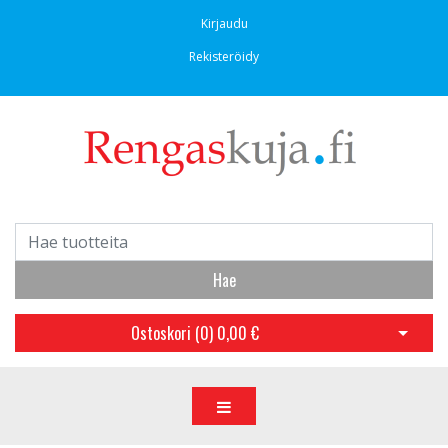
Kirjaudu
Rekisteröidy
Hae
Ostoskori (
0
)
0,00 €
Avaa os