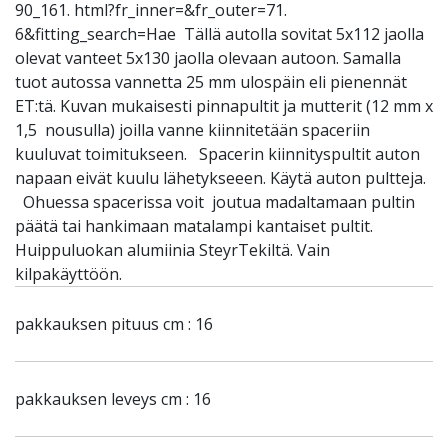
90_161. html?fr_inner=&fr_outer=71.
6&fitting_search=Hae Tällä autolla sovitat 5x112 jaolla
olevat vanteet 5x130 jaolla olevaan autoon. Samalla
tuot autossa vannetta 25 mm ulospäin eli pienennät
ET:tä. Kuvan mukaisesti pinnapultit ja mutterit (12 mm x
1,5 nousulla) joilla vanne kiinnitetään spaceriin
kuuluvat toimitukseen. Spacerin kiinnityspultit auton
napaan eivät kuulu lähetykseeen. Käytä auton pultteja.
Ohuessa spacerissa voit joutua madaltamaan pultin
päätä tai hankimaan matalampi kantaiset pultit.
Huippuluokan alumiinia SteyrTekiltä. Vain
kilpakäyttöön.
pakkauksen pituus cm : 16
pakkauksen leveys cm : 16