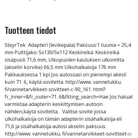
Tuotteen tiedot
SteyrTek Adapteri (levikepala) Paksuus:1 tuuma = 25,4
mm Pulttijako: 5x130/5x112 Keskireikä: Keskireikä
sisäpuoli 71,6 mm, Ulkopuolen kauluksen ulkomitta
(akselin korvike) 66,5 mm Ulkohalkaisija 176 mm
Pakkauksessa 1 kpl Jos autossasi on pienempi akesli
kuin 71. 6, käytä sovitetta. http://www. vannetukku.
fi/vannetarvikkeet-sovitteet-c-90_161. html?
fr_inner=&fr_outer=71. 6&fitting_search=Hae Jos haluat
varmistaa adapterin keskittymisen autoon
nähden,käytä sovitetta. Valitse sovite jossa
ulkohalkaisija on tämän adapterin sisähalkaisija eli
71,6 ja sisähalkaisija autosi akselin paksuus.
http://www. vannetukku. fi/vannetarvikkeet-sovitteet-c-