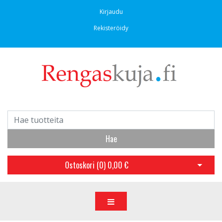
Kirjaudu
Rekisteröidy
Hae
Ostoskori (
0
)
0,00 €
Avaa os