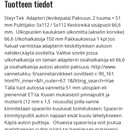
Tuotteen tiedot
SteyrTek Adapteri (levikepala) Paksuus: 2 tuuma = 51
mm Pulttijako: 5x112 / 5x112 Keskireikä sisäpuoli 66,6
mm, Ulkopuolen kauluksen ulkomitta (akselin korvike)
66,6 Ulkohalkaisija 150 mm Pakkauksessa 1 kpl Jos
haluat varmistaa adapterin keskittymisen autoon
nähden,käytä sovitetta. Valitse sovite jossa
ulkohalkaisija on tämän adapterin sisähalkaisija eli 66,6
ja sisähalkaisija autosi akselin paksuus. http://www.
vannetukku. fi/vannetarvikkeet-sovitteet-c-90_161.
html?fr_inner=&fr_outer=67. 1&fitting_search=Hae
Tällä tuot autossa vannetta 51 mm ulospäin eli
pienennät ET:tä. Kuvan mukaisesti pinnapultit ja
mutterit (12 mm x 1,5 nousulla) joilla vanne
kiinnitetään spaceriin kuuluvat toimitukseen. Spacerin
kiinnityspultit auton napaan eivät kuulu lähetykseeen.
Käytä auton pultteja. Ohuessa spacerissa voit joutua
madaltamaan pultin päätä tai hankimaan matalampi