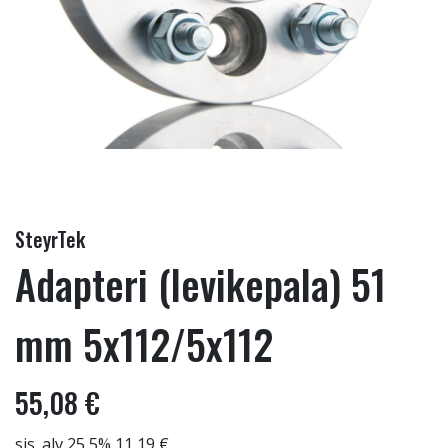
SteyrTek
Adapteri (levikepala) 51
mm 5x112/5x112
55,08 €
sis. alv 25,5% 11,19 €