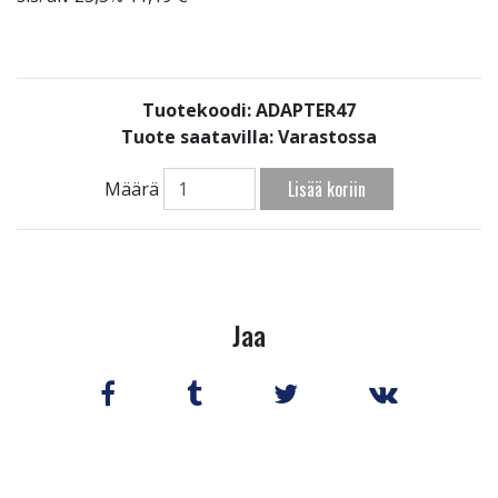
Tuotekoodi: ADAPTER47
Tuote saatavilla:
Varastossa
Lisää koriin
Määrä
Jaa