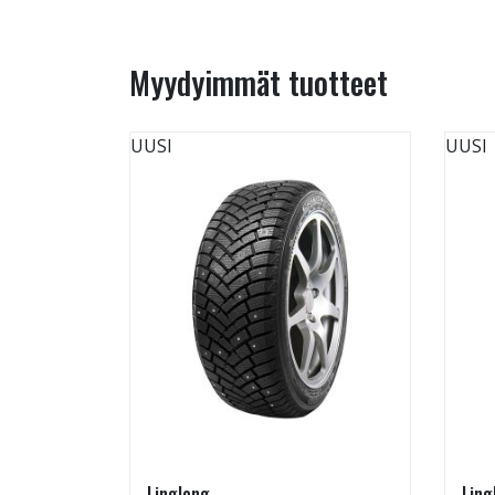
Myydyimmät tuotteet
UUSI
UUSI
Linglong
Ling