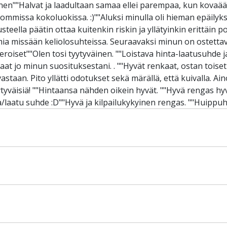
tyväinen""Halvat ja laadultaan samaa ellei parempaa, kun kova
mmissa kokoluokissa. :)""Aluksi minulla oli hieman epäilyks
ella päätin ottaa kuitenkin riskin ja yllätyinkin erittäin posi
a missään keliolosuhteissa. Seuraavaksi minun on ostettava
roiset""Olen tosi tyytyväinen. ""Loistava hinta-laatusuhde j
aat jo minun suosituksestani. . ""Hyvät renkaat, ostan toiset
astaan. Pito yllätti odotukset sekä märällä, että kuivalla. 
ytyväisiä! ""Hintaansa nähden oikein hyvät. ""Hyvä rengas hyvä
a/laatu suhde :D""Hyvä ja kilpailukykyinen rengas. ""Huippu