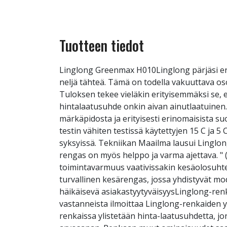
Tuotteen tiedot
Linglong Greenmax H010Linglong pärjäsi er
neljä tähteä. Tämä on todella vakuuttava o
Tuloksen tekee vieläkin erityisemmäksi se, e
hintalaatusuhde onkin aivan ainutlaatuinen.
märkäpidosta ja erityisesti erinomaisista s
testin vähiten testissä käytettyjen 15 C ja 5
syksyissä. Tekniikan Maailma lausui Linglongist
rengas on myös helppo ja varma ajettava. "
toimintavarmuus vaativissakin kesäolosuhte
turvallinen kesärengas, jossa yhdistyvät m
häikäisevä asiakastyytyväisyysLinglong-ren
vastanneista ilmoittaa Linglong-renkaiden yl
renkaissa ylistetään hinta-laatusuhdetta, jo