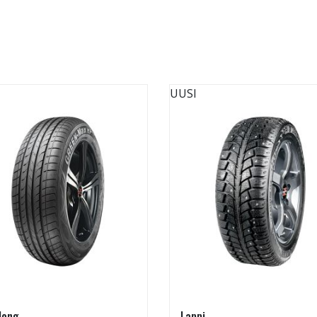
UUSI
long
Lappi