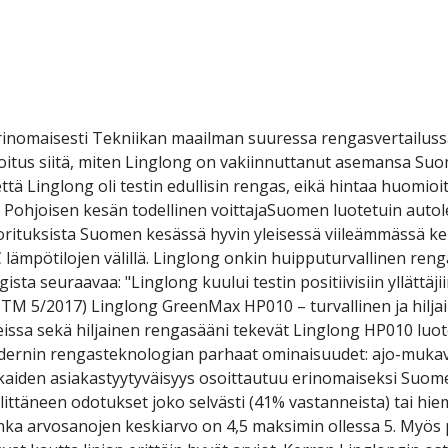
inomaisesti Tekniikan maailman suuressa rengasvertailussa
soitus siitä, miten Linglong on vakiinnuttanut asemansa S
ttä Linglong oli testin edullisin rengas, eikä hintaa huomio
 Pohjoisen kesän todellinen voittajaSuomen luotetuin autole
uorituksista Suomen kesässä hyvin yleisessä viileämmässä kel
 C lämpötilojen välillä. Linglong onkin huipputurvallinen re
a seuraavaa: "Linglong kuului testin positiivisiin yllättäjiin. S
 (TM 5/2017) Linglong GreenMax HP010 – turvallinen ja hilj
issa sekä hiljainen rengasääni tekevät Linglong HP010 luo
odernin rengasteknologian parhaat ominaisuudet: ajo-mukavu
kaiden asiakastyytyväisyys osoittautuu erinomaiseksi Suom
ittäneen odotukset joko selvästi (41% vastanneista) tai hiem
nka arvosanojen keskiarvo on 4,5 maksimin ollessa 5. Myös pi