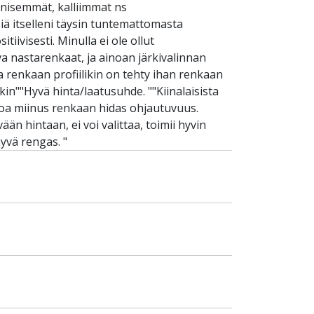
äänisemmät, kalliimmat ns
iä itselleni täysin tuntemattomasta
tiivisesti. Minulla ei ole ollut
 nastarenkaat, ja ainoan järkivalinnan
a renkaan profiilikin on tehty ihan renkaan
kin""Hyvä hinta/laatusuhde. ""Kiinalaisista
Ainoa miinus renkaan hidas ohjautuvuus.
än hintaan, ei voi valittaa, toimii hyvin
hyvä rengas. "