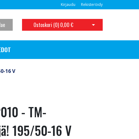
Kirjaudu
Rekisteröidy
Hae
Ostoskori (
0
)
0,00 €
Avaa ostoskori
EDOT
0-16 V
010 - TM-
jä! 195/50-16 V