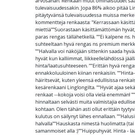
arvosanan. Renkaan muut ominaisuudet saavat
tulevaisuudessakin. Jopa 86% aikoo pitää Lin
pitäytyvänsä tulevaisuudessa muissa merke
kommentteja renkaasta: "Kerrassaan käsittä
miettiä""Suorastaan käsittämättömän hyvät,
paras rengas tällähetkellä. ""Ei kalpene ns.
suhteeltaan hyvä rengas ns premium merkkien
""Halvalla voi näköjään sittenkin saada hyvää
hyvät kun kalliimmat, liikkeellelähdössä jääl
hinta/laatusuhteeseen. ""Erittän hyvä rengas 
ennakkoluuloinen kiinan renkaisiin. ""Hinta
häiritsevät, kuten yleensä edullisissa renka
kesärenkaani Linglongilta. ""Hyvät ajaa sekä
renkaat --kokoja voisi olla vielä enemmän! 
hinnaltaan selvästi muita valmistajia edulli
kohtaan. Olen tähän asti ollut erittäin tyyt
kulutus on säilynyt lähes ennallaan. ""Halusi
halvalla""Hauskasta nimestä huolimatta (tai s
samanmoiset alla :)""Huippuhyvät. Hinta - la