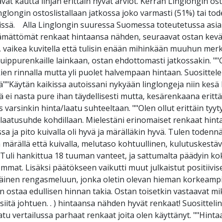
 kautta linjan erittäin hyvät arviot. Kerran Linglongin os
glongin ostoslistallaan jatkossa joko varmasti (51%) tai tod
issä. Alla Linglongin suuressa Suomessa toteutetussa asia
mättömät renkaat hintaansa nähden, seuraavat ostan kevääl
 vaikea kuvitella että tulisin enään mihinkään muuhun merk
 huippurenkaille lainkaan, ostan ehdottomasti jatkossakin. "
 rinnalla mutta yli puolet halvempaan hintaan. Suosittelen
""Käytän kaikissa autoissani nykyään linglongeja niin kesä ku
lä ei nasta pure ihan täydellisesti mutta, kesärenkaana erittä
varsinkin hinta/laatu suhteeltaan. ""Olen ollut erittäin tyyt
-laatusuhde kohdillaan. Mielestäni erinomaiset renkaat hin
issa ja pito kuivalla oli hyvä ja märälläkin hyvä. Tulen tode
 märällä että kuivalla, melutaso kohtuullinen, kulutuskestäv
""Tuli hankittua 18 tuuman vanteet, ja sattumalta päädyin ko
semmat. Lisäksi päätökseen vaikutti muut julkaistut positiivi
yväinen rengasmeluun, jonka oletin olevan hieman korkeampi 
n ostaa edullisen hinnan takia. Ostan toisetkin vastaavat mik
iitä johtuen. . ) hintaansa nähden hyvät renkaat! Suosittelin
atu vertailussa parhaat renkaat joita olen käyttänyt. ""Hint