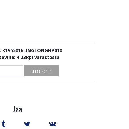
: K1955016LINGLONGHP010
avilla:
4-23kpl varastossa
Lisää koriin
Jaa