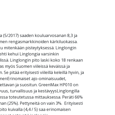
 (5/2017) saaden kouluarvosanan 8,3 ja
uomen rengasmarkkinoiden kärkiluokassa.
itu mitenkään pisteytyksessä. Linglongin
hti kehui Linglongia varsinkin
issä. Linglongin pito laski koko 18 renkaan
ngas myös Suomen viileissä keväissä ja
e pitää erityisesti viileillä keleillä hyvin, ja
ainenErinomaiset ajo-ominaisuudet,
tettavan ja suositun. GreenMax HP010 on
us, turvallisuus ja kestävyysLinglongilla
essa toteutetussa mittauksessa. Peräti 66%
an (25%). Pettyneitä on vain 3%. Erityisesti
to kuivalla (4,4 / 5) saa erinomaisen