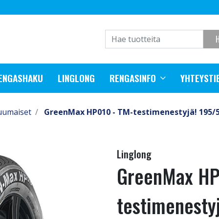
RENGASHAKU
LINGLONG
RENGASINFO
YHTEYSTI
uumaiset
GreenMax HP010 - TM-testimenestyjä! 195/5
Linglong
GreenMax HP
testimenesty