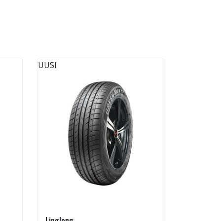
UUSI
UUSI
Linglong
Linglong