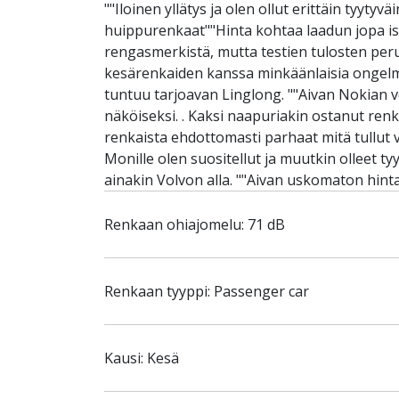
""Iloinen yllätys ja olen ollut erittäin tyy
huippurenkaat""Hinta kohtaa laadun jopa iso
rengasmerkistä, mutta testien tulosten peruste
kesärenkaiden kanssa minkäänlaisia ongelmi
tuntuu tarjoavan Linglong. ""Aivan Nokian ve
näköiseksi. . Kaksi naapuriakin ostanut renk
renkaista ehdottomasti parhaat mitä tullut v
Monille olen suositellut ja muutkin olleet ty
ainakin Volvon alla. ""Aivan uskomaton hint
Renkaan ohiajomelu: 71 dB
Renkaan tyyppi: Passenger car
Kausi: Kesä