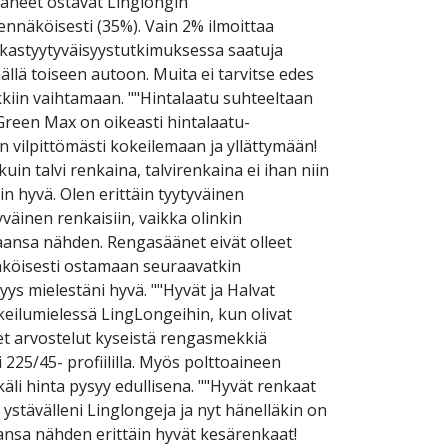
taneet ostavat Linglongin
ennäköisesti (35%). Vain 2% ilmoittaa
kastyytyväisyystutkimuksessa saatuja
lä toiseen autoon. Muita ei tarvitse edes
kiin vaihtamaan. ""Hintalaatu suhteeltaan
"Green Max on oikeasti hintalaatu-
 vilpittömästi kokeilemaan ja yllättymään!
in talvi renkaina, talvirenkaina ei ihan niin
in hyvä. Olen erittäin tyytyväinen
yväinen renkaisiin, vaikka olinkin
taansa nähden. Rengasäänet eivät olleet
nnäköisesti ostamaan seuraavatkin
yys mielestäni hyvä. ""Hyvät ja Halvat
keilumielessä LingLongeihin, kun olivat
set arvostelut kyseistä rengasmekkiä
225/45- profiililla. Myös polttoaineen
äli hinta pysyy edullisena. ""Hyvät renkaat
 ystävälleni Linglongeja ja nyt hänelläkin on
aansa nähden erittäin hyvät kesärenkaat!