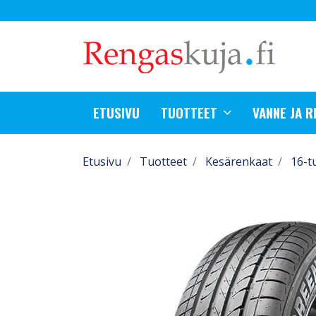
ETUSIVU
TUOTTEET
VANNE JA 
Etusivu
Tuotteet
Kesärenkaat
16-t