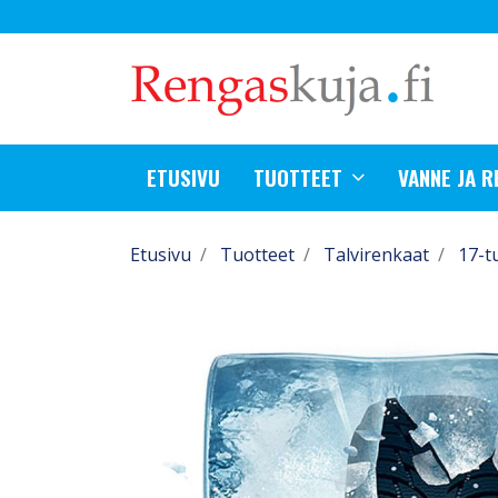
ETUSIVU
TUOTTEET
VANNE JA 
Etusivu
Tuotteet
Talvirenkaat
17-t