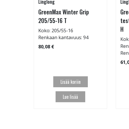
Linglong
Ling
GreenMax Winter Grip
Gre
15/55-16
205/55-16 T
tes
H
Koko: 205/55-16
Renkaan kantavuus: 94
Kok
: 69dB
Ren
80,08 €
 97
Ren
61,
Lisää koriin
Lue lisää