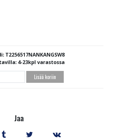
di: T2256517NANKANGSW8
avilla:
4-23kpl varastossa
Lisää koriin
Jaa