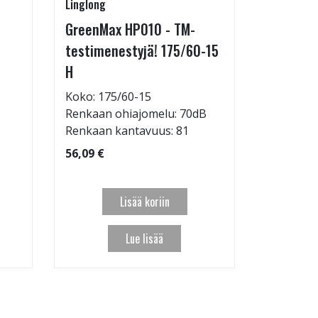
Linglong
Linglong
GreenMax HP010 - TM-
GreenMax
testimenestyjä! 175/60-15
205/55-
H
Koko: 20
Renkaan 
Koko: 175/60-15
Renkaan ohiajomelu: 70dB
95,09 €
Renkaan kantavuus: 81
56,09 €
Lisää koriin
Lue lisää