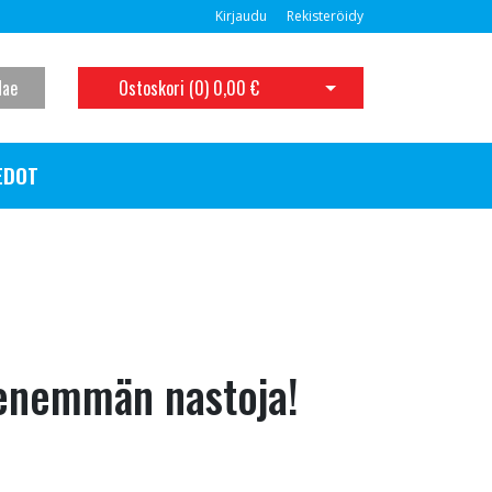
Kirjaudu
Rekisteröidy
Hae
Ostoskori (
0
)
0,00 €
Avaa ostoskori
EDOT
enemmän nastoja!