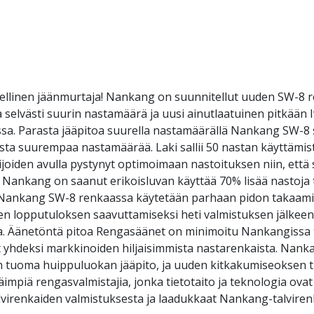
llinen jäänmurtaja! Nankang on suunnitellut uuden SW-8 
 selvästi suurin nastamäärä ja uusi ainutlaatuinen pitkään 
eissa. Parasta jääpitoa suurella nastamäärällä Nankang SW-8
ta suurempaa nastamäärää. Laki sallii 50 nastan käyttämist
iden avulla pystynyt optimoimaan nastoituksen niin, että
 Nankang on saanut erikoisluvan käyttää 70% lisää nastoja
t Nankang SW-8 renkaassa käytetään parhaan pidon takaami
n lopputuloksen saavuttamiseksi heti valmistuksen jälkeen t
a. Äänetöntä pitoa Rengasäänet on minimoitu Nankangissa tode
t yhdeksi markkinoiden hiljaisimmista nastarenkaista. Nank
n tuoma huippuluokan jääpito, ja uuden kitkakumiseoksen
mpiä rengasvalmistajia, jonka tietotaito ja teknologia ova
virenkaiden valmistuksesta ja laadukkaat Nankang-talvirenk