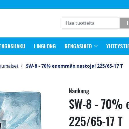
RENGASHAKU
LINGLONG
RENGASINFO
YHTEYSTI
uumaiset
SW-8 - 70% enemmän nastoja! 225/65-17 T
Nankang
SW-8 - 70% 
225/65-17 T