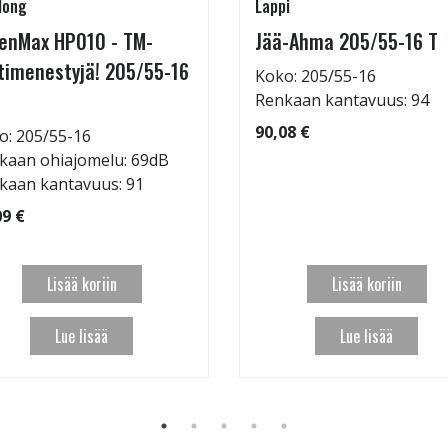
long
Lappi
enMax HP010 - TM-
Jää-Ahma 205/55-16 T
timenestyjä! 205/55-16
Koko: 205/55-16
Renkaan kantavuus: 94
90,08 €
o: 205/55-16
kaan ohiajomelu: 69dB
kaan kantavuus: 91
09 €
Lisää koriin
Lisää koriin
Lue lisää
Lue lisää