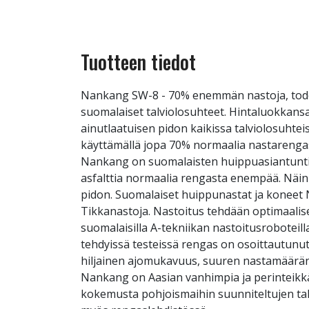
Tuotteen tiedot
Nankang SW-8 - 70% enemmän nastoja, tode
suomalaiset talviolosuhteet. Hintaluokkansa
ainutlaatuisen pidon kaikissa talviolosuht
käyttämällä jopa 70% normaalia nastarengas
Nankang on suomalaisten huippuasiantuntijo
asfalttia normaalia rengasta enempää. Näin
pidon. Suomalaiset huippunastat ja konee
Tikkanastoja. Nastoitus tehdään optimaalise
suomalaisilla A-tekniikan nastoitusroboteill
tehdyissä testeissä rengas on osoittautunu
hiljainen ajomukavuus, suuren nastamäärä
Nankang on Aasian vanhimpia ja perinteikkäi
kokemusta pohjoismaihin suunniteltujen tal