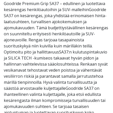
Goodride Premium Grip SA37 – edullinen ja luotettava
kesärengas henkilöautoihin ja SUV-malleihinGoodride
SA37 on kesärengas, joka yhdistää erinomaisen hinta-
laatusuhteen, turvallisen ajokokemuksen ja
ajomukavuuden. Tämä budjettiystävällinen kesärengas
on suunniteltu erityisesti henkilöautoille ja SUV-
ajoneuvoille. Rengas tarjoaa tasapainoista
suorituskykyä niin kuivilla kuin märilläkin teillä.
Optimoitu pito ja hallittavuusSA37:n kulutuspintakuvio
ja SILICA TECH -kumiseos takaavat hyvän pidon ja
hallinnan vaihtelevissa sääolosuhteissa. Renkaan syvät
vesikanavat tehostavat veden poistoa ja vähentävät
vesiliirron riskiä ja parantavat samalla jarrutustehoa
märillä tienpinnoilla. Hyvä valinta turvallisuutta ja
säästöä arvostavalle kuljettajalleGoodride SA37 on
ihanteellinen valinta kuljettajalle, joka etsii edullista
kesärengasta ilman kompromisseja turvallisuuden tai
ajomukavuuden suhteen. Se tarjoaa tasaisen
ajotuntuman ja luotettavan suorituskyvyn koko