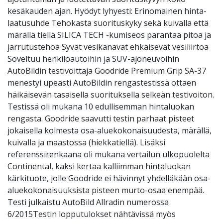
kesäkauden ajan. Hyödyt lyhyesti: Erinomainen hinta-
laatusuhde Tehokasta suorituskyky sekä kuivalla että
märällä tiellä SILICA TECH -kumiseos parantaa pitoa ja
jarrutustehoa Syvät vesikanavat ehkäisevät vesiliirtoa
Soveltuu henkilöautoihin ja SUV-ajoneuvoihin
AutoBildin testivoittaja Goodride Premium Grip SA-37
menestyi upeasti AutoBildin rengastestissä ottaen
häikäisevän tasaisella suorituksella selkeän testivoiton.
Testissä oli mukana 10 edullisemman hintaluokan
rengasta. Goodride saavutti testin parhaat pisteet
jokaisella kolmesta osa-aluekokonaisuudesta, märällä,
kuivalla ja maastossa (hiekkatiellä). Lisäksi
referenssirenkaana oli mukana vertailun ulkopuolelta
Continental, kaksi kertaa kalliimman hintaluokan
kärkituote, jolle Goodride ei hävinnyt yhdelläkään osa-
aluekokonaisuuksista pisteen murto-osaa enempää.
Testi julkaistu AutoBild Allradin numerossa
6/2015Testin lopputulokset nähtävissä myös