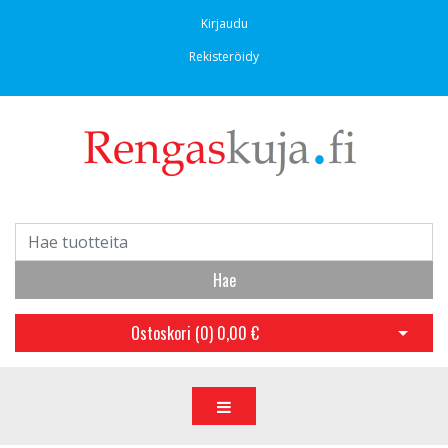
Kirjaudu
Rekisteröidy
Hae
Ostoskori (
0
)
0,00 €
Avaa os