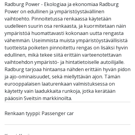
Radburg Power - Ekologiaa ja ekonomiaa Radburg
Power on edullinen ja ympäristöystävällinen
vaihtoehto. Pinnoitetussa renkaassa käytetään
uudelleen suurin osa renkaasta, ja kuormitetaan näin
ympäristöä huomattavasti kokonaan uutta rengasta
vähemmän. Useimmista muista ympäristöystävällisistä
tuotteista poiketen pinnoitettu rengas on lisäksi hyvin
edullinen, mikä tekee siitä erittäin varteenotettavan
vaihtoehdon ympäristö- ja hintatietoiselle autoilijalle.
Radburg tarjoaa hintaansa nähden erittäin hyvän pidon
ja ajo-ominaisuudet, sekä miellyttävän ajon. Tämän
eurooppalaisen laaturenkaan valmistuksessa on
käytetty vain laadukkaita runkoja, jotka kerätään
pääosin Sveitsin markkinoilta.
Renkaan tyyppi: Passenger car