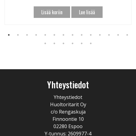
Lisää koriin
Lue lisää
Yhteystiedot
Yhteystiedot
Huoltoritarit Oy
c/o Rengaskuja
Finnoontie 10
02280 Espoo
Y-tunnus: 2609977-4