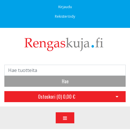
Kirjaudu
Rekisteröidy
Hae
Ostoskori (
0
)
0,00 €
Avaa os