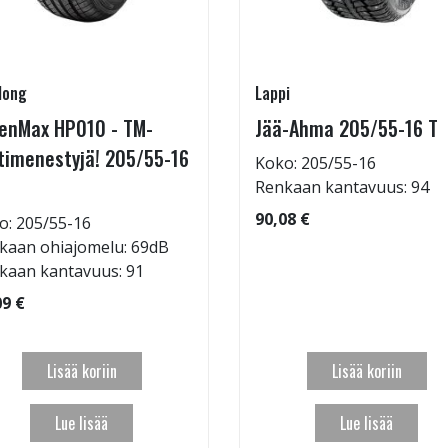
long
Lappi
enMax HP010 - TM-
Jää-Ahma 205/55-16 T
timenestyjä! 205/55-16
Koko: 205/55-16
Renkaan kantavuus: 94
90,08 €
o: 205/55-16
kaan ohiajomelu: 69dB
kaan kantavuus: 91
09 €
Lisää koriin
Lisää koriin
Lue lisää
Lue lisää