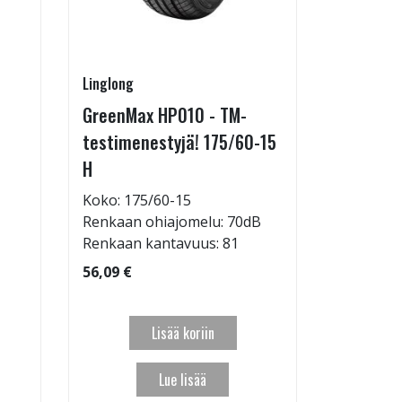
Linglong
Linglong
GreenMax HP010 - TM-
GreenMax
testimenestyjä! 175/60-15
205/55-
H
Koko: 20
Renkaan 
Koko: 175/60-15
Renkaan ohiajomelu: 70dB
95,09 €
Renkaan kantavuus: 81
56,09 €
Lisää koriin
Lue lisää