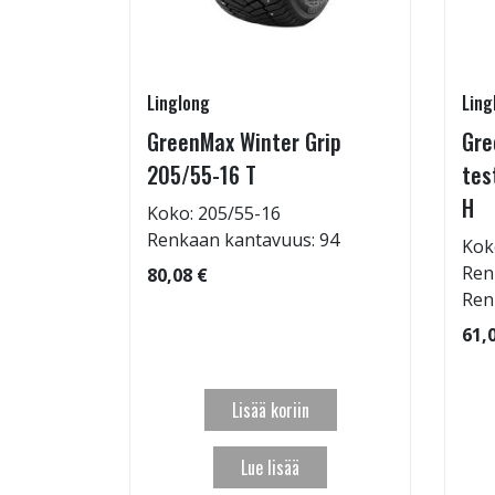
Linglong
Ling
GreenMax Winter Grip
Gre
15/55-16
205/55-16 T
tes
H
Koko: 205/55-16
Renkaan kantavuus: 94
Kok
: 69dB
Ren
80,08 €
 97
Ren
61,
Lisää koriin
Lue lisää