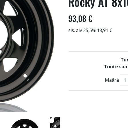
Rocky AT 8x1
93,08 €
sis. alv 25,5% 18,91 €
Tu
Tuote saat
Määrä