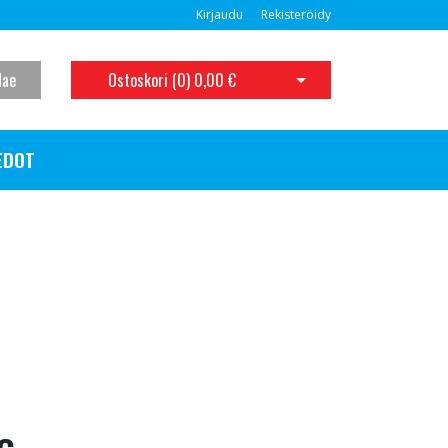
Kirjaudu
Rekisteröidy
Hae
Ostoskori (
0
)
0,00 €
Avaa ostoskori
EDOT