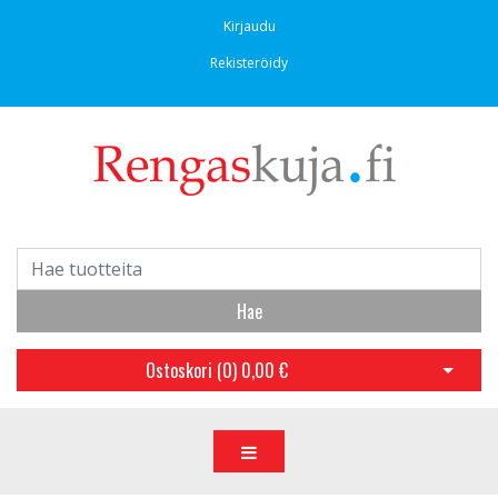
Kirjaudu
Rekisteröidy
Hae
Ostoskori (
0
)
0,00 €
Avaa os