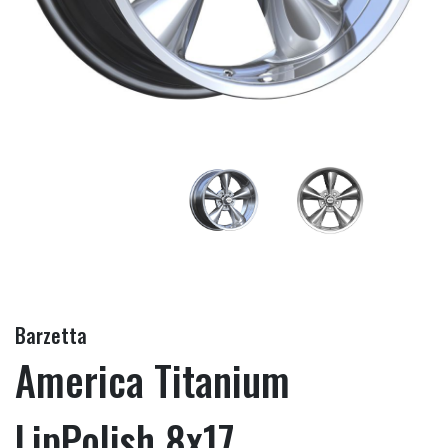
Barzetta
America Titanium
LipPolish 8x17