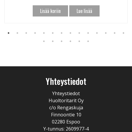
Lisää koriin
Lue lisää
Yhteystiedot
Yhteystiedot
Huoltoritarit Oy
c/o Rengaskuja
Finnoontie 10
02280 Espoo
Y-tunnus: 2609977-4