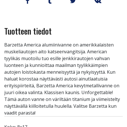
Tuotteen tiedot
Barzetta America alumiinivanne on amerikkalaisten
muskeliautojen aito katseenvangitsija. American
tyylikäs muotoilu tuo esille jenkkirautojen vahvan
luonteen ja kunnioittaa maailman tyylikkäimpien
autojen loistokasta menneisyyttä ja nykyisyyttä. Kun
haluat korostaa näyttävästi autosi ainutlaatuisia
erityispiirteitä, Barzetta America kevytmetallivanne on
juuri oikea valinta. Klassisen kaunis. Unforgettable!
Tämä auton vanne on väriltään titanium ja viimeistelty
näyttävällä kiilloitetulla huulella. Valitse Barzetta kun
vaadit parasta!