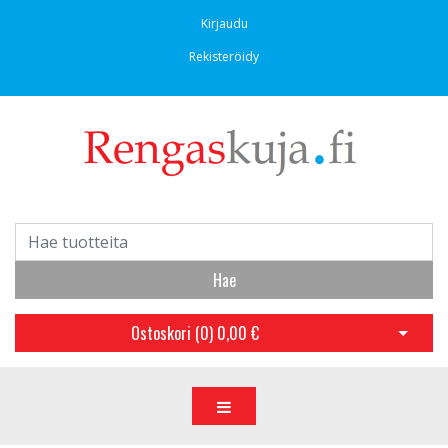
Kirjaudu
Rekisteröidy
Hae
Ostoskori (
0
)
0,00 €
Avaa os