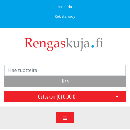
Kirjaudu
Rekisteröidy
Hae
Ostoskori (
0
)
0,00 €
Avaa os