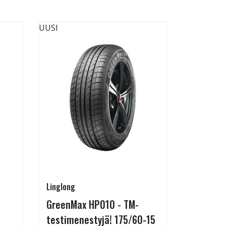
UUSI
UUSI
Linglong
Linglong
GreenMax HP010 - TM-
GreenMax
testimenestyjä! 175/60-15
205/55-