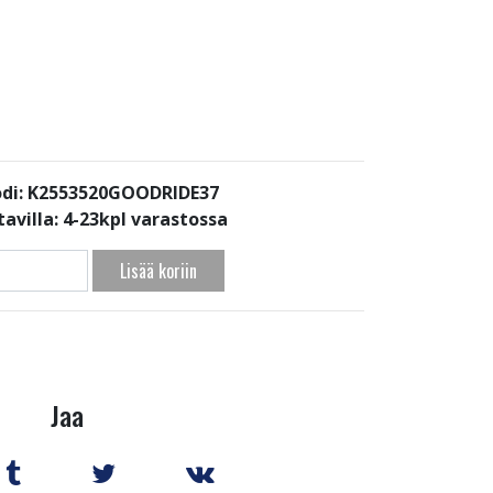
di: K2553520GOODRIDE37
avilla:
4-23kpl varastossa
Lisää koriin
Jaa