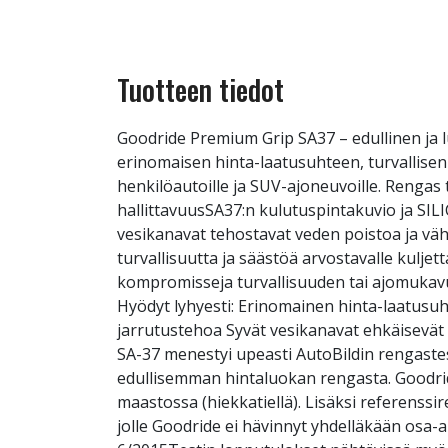
Tuotteen tiedot
Goodride Premium Grip SA37 – edullinen ja 
erinomaisen hinta-laatusuhteen, turvallise
henkilöautoille ja SUV-ajoneuvoille. Rengas t
hallittavuusSA37:n kulutuspintakuvio ja SIL
vesikanavat tehostavat veden poistoa ja vähe
turvallisuutta ja säästöä arvostavalle kuljett
kompromisseja turvallisuuden tai ajomukav
Hyödyt lyhyesti: Erinomainen hinta-laatusuh
jarrutustehoa Syvät vesikanavat ehkäisevät 
SA-37 menestyi upeasti AutoBildin rengastest
edullisemman hintaluokan rengasta. Goodride
maastossa (hiekkatiellä). Lisäksi referenss
jolle Goodride ei hävinnyt yhdelläkään osa