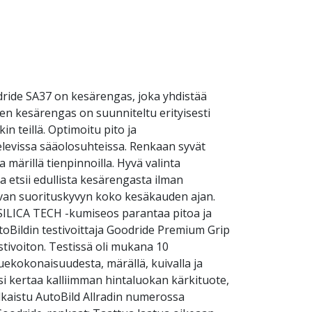
dride SA37 on kesärengas, joka yhdistää
n kesärengas on suunniteltu erityisesti
in teillä. Optimoitu pito ja
elevissa sääolosuhteissa. Renkaan syvät
 märillä tienpinnoilla. Hyvä valinta
ka etsii edullista kesärengasta ilman
avan suorituskyvyn koko kesäkauden ajan.
 SILICA TECH -kumiseos parantaa pitoa ja
toBildin testivoittaja Goodride Premium Grip
stivoiton. Testissä oli mukana 10
uekokonaisuudesta, märällä, kuivalla ja
si kertaa kalliimman hintaluokan kärkituote,
lkaistu AutoBild Allradin numerossa