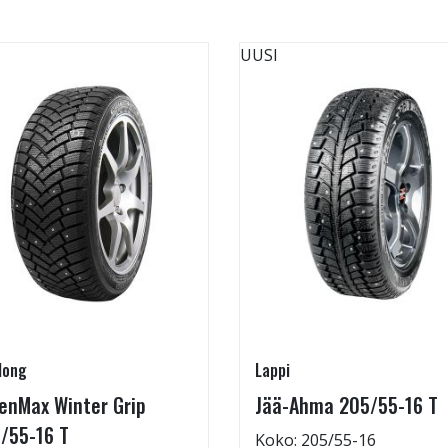
UUSI
long
Lappi
enMax Winter Grip
Jää-Ahma 205/55-16 T
/55-16 T
Koko: 205/55-16