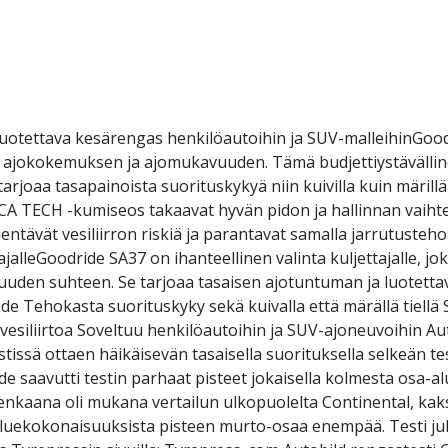
luotettava kesärengas henkilöautoihin ja SUV-malleihinGoo
n ajokokemuksen ja ajomukavuuden. Tämä budjettiystävälline
arjoaa tasapainoista suorituskykyä niin kuivilla kuin märilläk
ICA TECH -kumiseos takaavat hyvän pidon ja hallinnan vaiht
ntävät vesiliirron riskiä ja parantavat samalla jarrutustehoa
ajalleGoodride SA37 on ihanteellinen valinta kuljettajalle, jo
uuden suhteen. Se tarjoaa tasaisen ajotuntuman ja luotett
de Tehokasta suorituskyky sekä kuivalla että märällä tiellä
vesiliirtoa Soveltuu henkilöautoihin ja SUV-ajoneuvoihin Au
issä ottaen häikäisevän tasaisella suorituksella selkeän te
 saavutti testin parhaat pisteet jokaisella kolmesta osa-al
irenkaana oli mukana vertailun ulkopuolelta Continental, kak
-aluekokonaisuuksista pisteen murto-osaa enempää. Testi ju