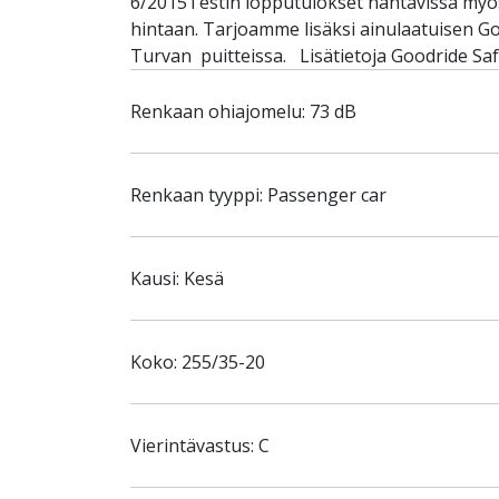
6/2015Testin lopputulokset nähtävissä myös
hintaan. Tarjoamme lisäksi ainulaatuisen G
Turvan puitteissa. Lisätietoja Goodride Saf
Renkaan ohiajomelu: 73 dB
Renkaan tyyppi: Passenger car
Kausi: Kesä
Koko: 255/35-20
Vierintävastus: C