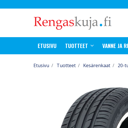
ETUSIVU
TUOTTEET
VANNE JA 
Etusivu
Tuotteet
Kesärenkaat
20-t