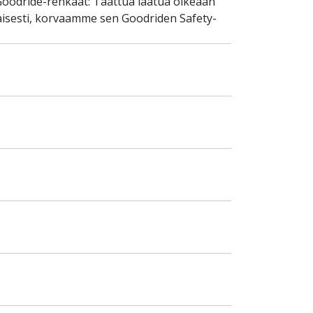
Goodride-renkaat: Taattua laatua oikeaan
aisesti, korvaamme sen Goodriden Safety-