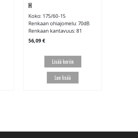
H
Koko: 20
Renkaan 
Koko: 175/60-15
Renkaan ohiajomelu: 70dB
95,09 €
Renkaan kantavuus: 81
56,09 €
Lisää koriin
Lue lisää