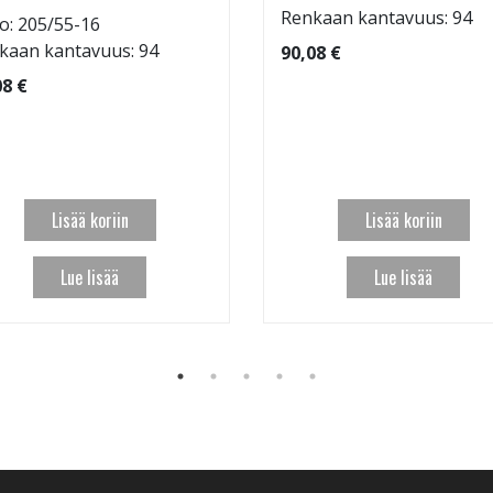
Renkaan kantavuus: 94
o: 205/55-16
kaan kantavuus: 94
90,08 €
08 €
Lisää koriin
Lisää koriin
Lue lisää
Lue lisää