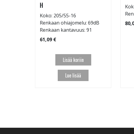
H
Kok
: 72dB
Ren
Koko: 205/55-16
 95
Renkaan ohiajomelu: 69dB
80,
Renkaan kantavuus: 91
61,09 €
Lisää koriin
Lue lisää