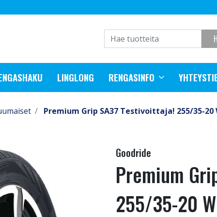
RENGASHAKU
LINGLONG
RENGASINFO
YHTEYSTI
uumaiset
Premium Grip SA37 Testivoittaja! 255/35-20
Goodride
Premium Grip 
255/35-20 W