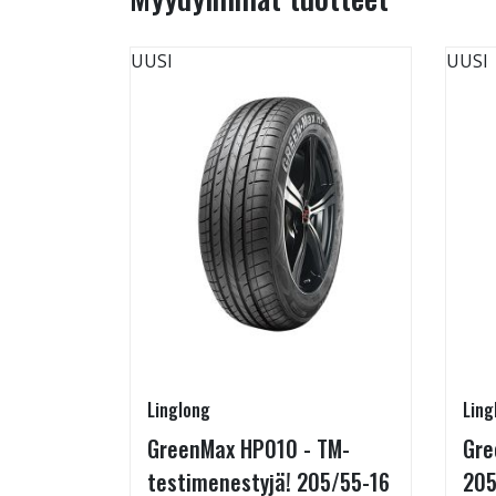
UUSI
UUSI
Linglong
Ling
rip
GreenMax HP010 - TM-
Gre
testimenestyjä! 205/55-16
205