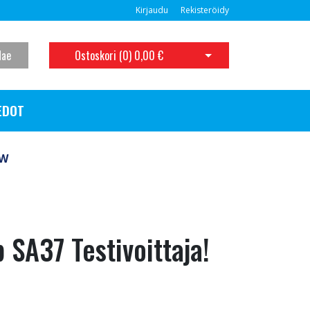
Kirjaudu
Rekisteröidy
Hae
Ostoskori (
0
)
0,00 €
Avaa ostoskori
EDOT
 W
SA37 Testivoittaja!