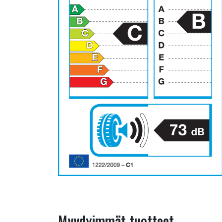
Myydyimmät tuotteet