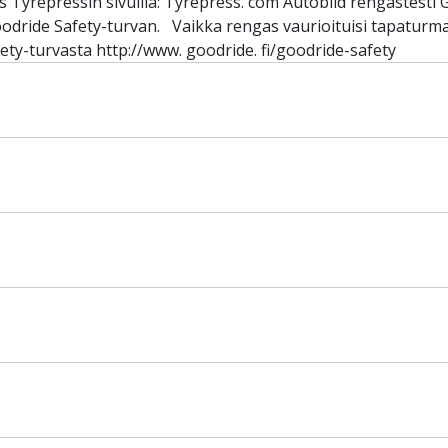
 Tyrepressin sivuilla: Tyrepress. com Autobild rengastesti 
oodride Safety-turvan. Vaikka rengas vaurioituisi tapaturm
ety-turvasta http://www. goodride. fi/goodride-safety