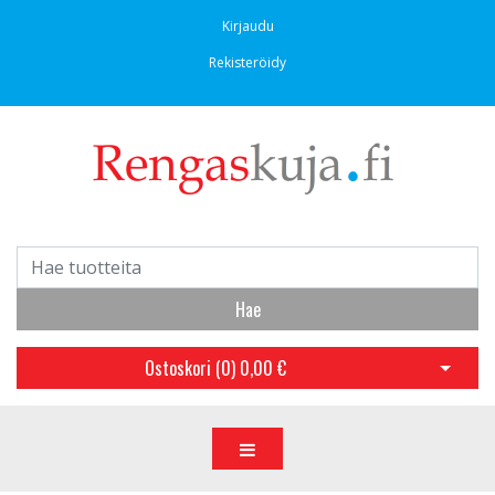
Kirjaudu
Rekisteröidy
Hae
Ostoskori (
0
)
0,00 €
Avaa os