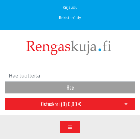
Kirjaudu
Rekisteröidy
Hae
Ostoskori (
0
)
0,00 €
Avaa os