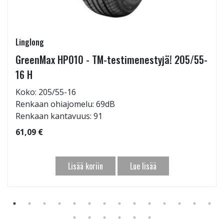
Linglong
GreenMax HP010 - TM-testimenestyjä! 205/55-
16 H
Koko: 205/55-16
Renkaan ohiajomelu: 69dB
Renkaan kantavuus: 91
61,09 €
Lisää koriin
Lue lisää