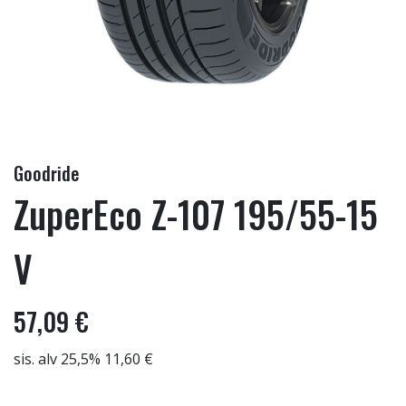
Goodride
ZuperEco Z-107 195/55-15
V
57,09 €
sis. alv 25,5% 11,60 €