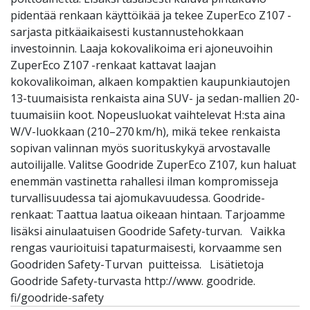
pidentää renkaan käyttöikää ja tekee ZuperEco Z107 -
sarjasta pitkäaikaisesti kustannustehokkaan
investoinnin. Laaja kokovalikoima eri ajoneuvoihin
ZuperEco Z107 -renkaat kattavat laajan
kokovalikoiman, alkaen kompaktien kaupunkiautojen
13-tuumaisista renkaista aina SUV- ja sedan-mallien 20-
tuumaisiin koot. Nopeusluokat vaihtelevat H:sta aina
W/V-luokkaan (210–270 km/h), mikä tekee renkaista
sopivan valinnan myös suorituskykyä arvostavalle
autoilijalle. Valitse Goodride ZuperEco Z107, kun haluat
enemmän vastinetta rahallesi ilman kompromisseja
turvallisuudessa tai ajomukavuudessa. Goodride-
renkaat: Taattua laatua oikeaan hintaan. Tarjoamme
lisäksi ainulaatuisen Goodride Safety-turvan. Vaikka
rengas vaurioituisi tapaturmaisesti, korvaamme sen
Goodriden Safety-Turvan puitteissa. Lisätietoja
Goodride Safety-turvasta http://www. goodride.
fi/goodride-safety