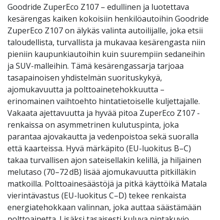
Goodride ZuperEco Z107 – edullinen ja luotettava
kesärengas kaiken kokoisiin henkilöautoihin Goodride
ZuperEco Z107 on älykäs valinta autoilijalle, joka etsii
taloudellista, turvallista ja mukavaa kesärengasta niin
pieniin kaupunkiautoihin kuin suurempiin sedaneihin
ja SUV-malleihin. Tämä kesärengassarja tarjoaa
tasapainoisen yhdistelmän suorituskykyä,
ajomukavuutta ja polttoainetehokkuutta –
erinomainen vaihtoehto hintatietoiselle kuljettajalle.
Vakaata ajettavuutta ja hyvää pitoa ZuperEco Z107 -
renkaissa on asymmetrinen kulutuspinta, joka
parantaa ajovakautta ja vedenpoistoa sekä suoralla
että kaarteissa. Hyvä märkäpito (EU-luokitus B–C)
takaa turvallisen ajon sateisellakin kelillä, ja hiljainen
melutaso (70–72 dB) lisää ajomukavuutta pitkilläkin
matkoilla. Polttoainesäästöjä ja pitkä käyttöikä Matala
vierintävastus (EU-luokitus C–D) tekee renkaista
energiatehokkaan valinnan, joka auttaa säästämään
polttoainetta. Lisäksi tasaisesti kuluva pintakuvio