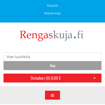
Kirjaudu
Rekisteröidy
Hae
Ostoskori (
0
)
0,00 €
Avaa os