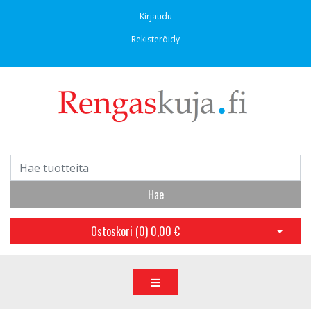
Kirjaudu
Rekisteröidy
Hae
Ostoskori (
0
)
0,00 €
Avaa os