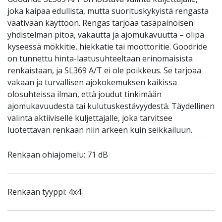
joka kaipaa edullista, mutta suorituskykyistä rengasta
vaativaan käyttöön. Rengas tarjoaa tasapainoisen
yhdistelmän pitoa, vakautta ja ajomukavuutta – olipa
kyseessä mökkitie, hiekkatie tai moottoritie. Goodride
on tunnettu hinta-laatusuhteeltaan erinomaisista
renkaistaan, ja SL369 A/T ei ole poikkeus. Se tarjoaa
vakaan ja turvallisen ajokokemuksen kaikissa
olosuhteissa ilman, että joudut tinkimään
ajomukavuudesta tai kulutuskestävyydestä. Täydellinen
valinta aktiiviselle kuljettajalle, joka tarvitsee
luotettavan renkaan niin arkeen kuin seikkailuun.
Renkaan ohiajomelu: 71 dB
Renkaan tyyppi: 4x4