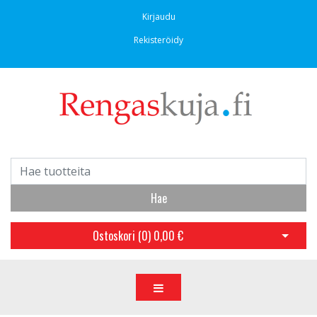
Kirjaudu
Rekisteröidy
Hae
Ostoskori (
0
)
0,00 €
Avaa os