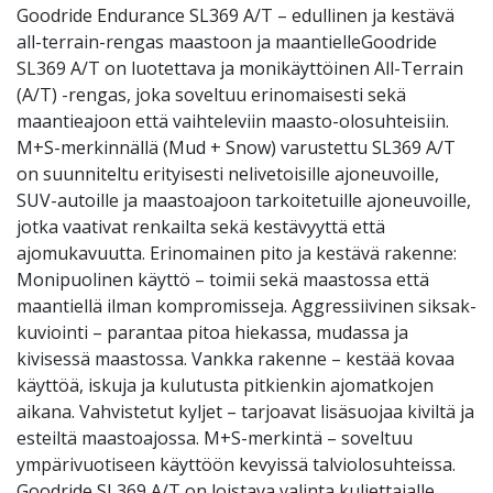
Goodride Endurance SL369 A/T – edullinen ja kestävä
all-terrain-rengas maastoon ja maantielleGoodride
SL369 A/T on luotettava ja monikäyttöinen All-Terrain
(A/T) -rengas, joka soveltuu erinomaisesti sekä
maantieajoon että vaihteleviin maasto-olosuhteisiin.
M+S-merkinnällä (Mud + Snow) varustettu SL369 A/T
on suunniteltu erityisesti nelivetoisille ajoneuvoille,
SUV-autoille ja maastoajoon tarkoitetuille ajoneuvoille,
jotka vaativat renkailta sekä kestävyyttä että
ajomukavuutta. Erinomainen pito ja kestävä rakenne:
Monipuolinen käyttö – toimii sekä maastossa että
maantiellä ilman kompromisseja. Aggressiivinen siksak-
kuviointi – parantaa pitoa hiekassa, mudassa ja
kivisessä maastossa. Vankka rakenne – kestää kovaa
käyttöä, iskuja ja kulutusta pitkienkin ajomatkojen
aikana. Vahvistetut kyljet – tarjoavat lisäsuojaa kiviltä ja
esteiltä maastoajossa. M+S-merkintä – soveltuu
ympärivuotiseen käyttöön kevyissä talviolosuhteissa.
Goodride SL369 A/T on loistava valinta kuljettajalle,