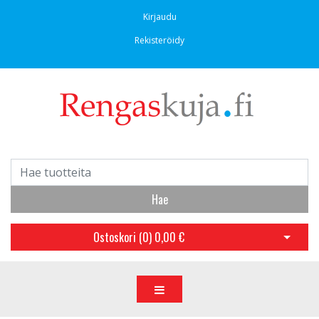
Kirjaudu
Rekisteröidy
Hae
Ostoskori (
0
)
0,00 €
Avaa os