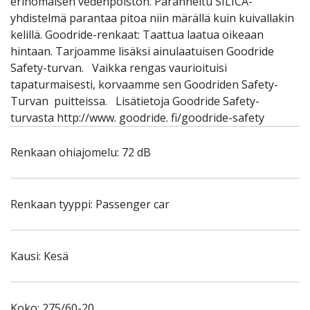
erinomaisen vedenpoiston. Paranneltu SILICA-
yhdistelmä parantaa pitoa niin märällä kuin kuivallakin
kelillä. Goodride-renkaat: Taattua laatua oikeaan
hintaan. Tarjoamme lisäksi ainulaatuisen Goodride
Safety-turvan. Vaikka rengas vaurioituisi
tapaturmaisesti, korvaamme sen Goodriden Safety-
Turvan puitteissa. Lisätietoja Goodride Safety-
turvasta http://www. goodride. fi/goodride-safety
Renkaan ohiajomelu: 72 dB
Renkaan tyyppi: Passenger car
Kausi: Kesä
Koko: 275/60-20