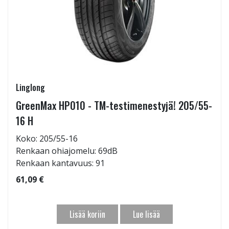
Linglong
GreenMax HP010 - TM-testimenestyjä! 205/55-
16 H
Koko: 205/55-16
Renkaan ohiajomelu: 69dB
Renkaan kantavuus: 91
61,09 €
Lisää koriin
Lue lisää