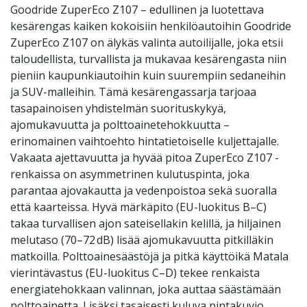
Goodride ZuperEco Z107 – edullinen ja luotettava
kesärengas kaiken kokoisiin henkilöautoihin Goodride
ZuperEco Z107 on älykäs valinta autoilijalle, joka etsii
taloudellista, turvallista ja mukavaa kesärengasta niin
pieniin kaupunkiautoihin kuin suurempiin sedaneihin
ja SUV-malleihin. Tämä kesärengassarja tarjoaa
tasapainoisen yhdistelmän suorituskykyä,
ajomukavuutta ja polttoainetehokkuutta –
erinomainen vaihtoehto hintatietoiselle kuljettajalle.
Vakaata ajettavuutta ja hyvää pitoa ZuperEco Z107 -
renkaissa on asymmetrinen kulutuspinta, joka
parantaa ajovakautta ja vedenpoistoa sekä suoralla
että kaarteissa. Hyvä märkäpito (EU-luokitus B–C)
takaa turvallisen ajon sateisellakin kelillä, ja hiljainen
melutaso (70–72 dB) lisää ajomukavuutta pitkilläkin
matkoilla. Polttoainesäästöjä ja pitkä käyttöikä Matala
vierintävastus (EU-luokitus C–D) tekee renkaista
energiatehokkaan valinnan, joka auttaa säästämään
polttoainetta. Lisäksi tasaisesti kuluva pintakuvio