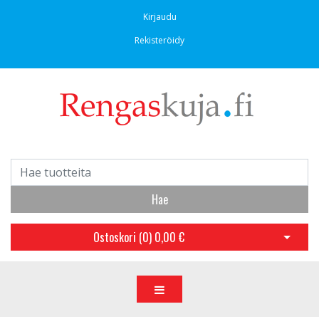
Kirjaudu
Rekisteröidy
Hae
Ostoskori (
0
)
0,00 €
Avaa os