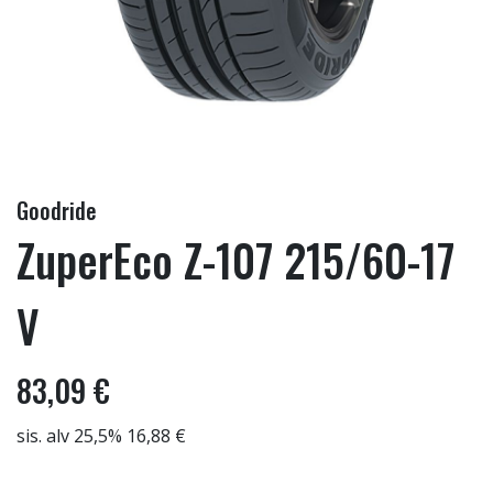
Goodride
ZuperEco Z-107 215/60-17
V
83,09 €
sis. alv 25,5% 16,88 €