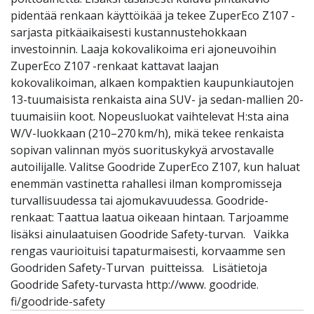
pidentää renkaan käyttöikää ja tekee ZuperEco Z107 -
sarjasta pitkäaikaisesti kustannustehokkaan
investoinnin. Laaja kokovalikoima eri ajoneuvoihin
ZuperEco Z107 -renkaat kattavat laajan
kokovalikoiman, alkaen kompaktien kaupunkiautojen
13-tuumaisista renkaista aina SUV- ja sedan-mallien 20-
tuumaisiin koot. Nopeusluokat vaihtelevat H:sta aina
W/V-luokkaan (210–270 km/h), mikä tekee renkaista
sopivan valinnan myös suorituskykyä arvostavalle
autoilijalle. Valitse Goodride ZuperEco Z107, kun haluat
enemmän vastinetta rahallesi ilman kompromisseja
turvallisuudessa tai ajomukavuudessa. Goodride-
renkaat: Taattua laatua oikeaan hintaan. Tarjoamme
lisäksi ainulaatuisen Goodride Safety-turvan. Vaikka
rengas vaurioituisi tapaturmaisesti, korvaamme sen
Goodriden Safety-Turvan puitteissa. Lisätietoja
Goodride Safety-turvasta http://www. goodride.
fi/goodride-safety