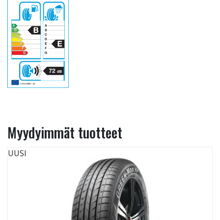
Myydyimmät tuotteet
UUSI