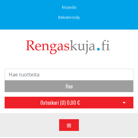
Kirjaudu
Rekisteröidy
Hae
Ostoskori (
0
)
0,00 €
Avaa os