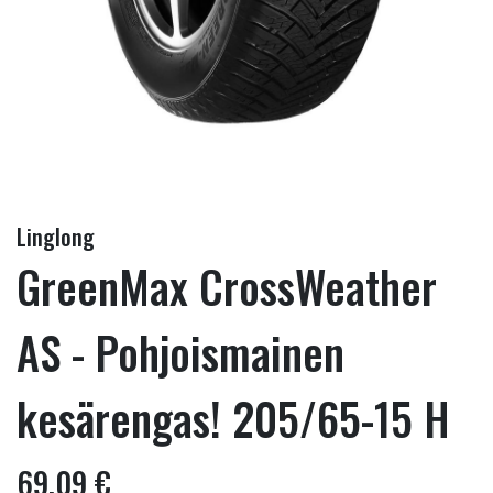
Linglong
GreenMax CrossWeather
AS - Pohjoismainen
kesärengas! 205/65-15 H
69,09 €