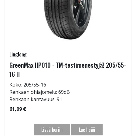
Linglong
GreenMax HP010 - TM-testimenestyjä! 205/55-
16 H
Koko: 205/55-16
Renkaan ohiajomelu: 69dB
Renkaan kantavuus: 91
61,09 €
Lisää koriin
Lue lisää