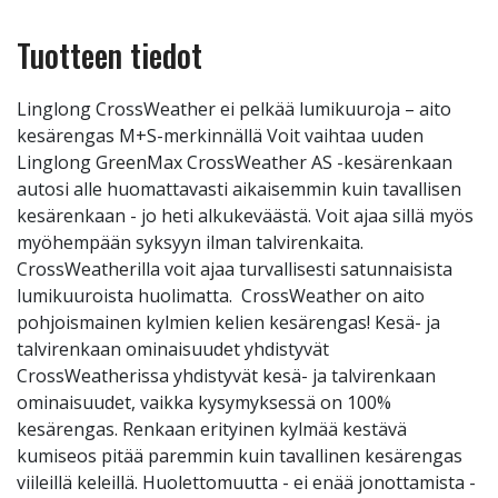
Tuotteen tiedot
Linglong CrossWeather ei pelkää lumikuuroja – aito
kesärengas M+S-merkinnällä Voit vaihtaa uuden
Linglong GreenMax CrossWeather AS -kesärenkaan
autosi alle huomattavasti aikaisemmin kuin tavallisen
kesärenkaan - jo heti alkukeväästä. Voit ajaa sillä myös
myöhempään syksyyn ilman talvirenkaita.
CrossWeatherilla voit ajaa turvallisesti satunnaisista
lumikuuroista huolimatta. CrossWeather on aito
pohjoismainen kylmien kelien kesärengas! Kesä- ja
talvirenkaan ominaisuudet yhdistyvät
CrossWeatherissa yhdistyvät kesä- ja talvirenkaan
ominaisuudet, vaikka kysymyksessä on 100%
kesärengas. Renkaan erityinen kylmää kestävä
kumiseos pitää paremmin kuin tavallinen kesärengas
viileillä keleillä. Huolettomuutta - ei enää jonottamista -