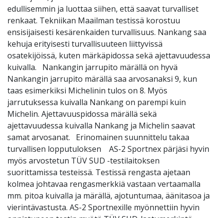
edullisemmin ja luottaa siihen, että saavat turvalliset
renkaat. Tekniikan Maailman testissä korostuu
ensisijaisesti kesärenkaiden turvallisuus. Nankang saa
kehuja erityisesti turvallisuuteen liittyvissä
osatekijöissä, kuten märkäpidossa sekä ajettavuudessa
kuivalla. Nankangin jarrupito märällä on hyvä
Nankangin jarrupito märällä saa arvosanaksi 9, kun
taas esimerkiksi Michelinin tulos on 8. Myös
jarrutuksessa kuivalla Nankang on parempi kuin
Michelin. Ajettavuuspidossa märällä sekä
ajettavuudessa kuivalla Nankang ja Michelin saavat
samat arvosanat. Erinomainen suunnittelu takaa
turvallisen lopputuloksen AS-2 Sportnex pärjäsi hyvin
myös arvostetun TÜV SUD -testilaitoksen
suorittamissa testeissä. Testissä rengasta ajetaan
kolmea johtavaa rengasmerkkiä vastaan vertaamalla
mm. pitoa kuivalla ja märällä, ajotuntumaa, äänitasoa ja
vierintävastusta. AS-2 Sportnexille myönnettiin hyvin