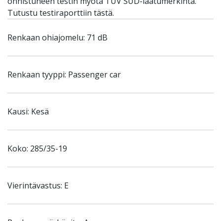
onnistuneen testin myötä TÜV SUD-laatumerkintä.
Tutustu testiraporttiin tästä.
Renkaan ohiajomelu: 71 dB
Renkaan tyyppi: Passenger car
Kausi: Kesä
Koko: 285/35-19
Vierintävastus: E