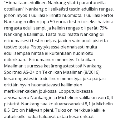
"Hinnaltaan edullinen Nankang yllätti parantuneilla
otteillaan" Nankang oli selkeästi testin edullisin rengas,
johon myös Tuulilasi kiinnitti huomiota. Tuulilasi kertoi
Nankangin olleen jopa 50 euroa testin toiseksi halvinta
rengasta edullisempi, ja kallein rengas oli peräti 79%
Nankangia kalliimpi. Tästä huolimatta Nankang oli
erinomaisesti testin neljäs, jääden vain puoli pistettä
testivoitosta. Pisteytyksessä olennaisesti muita
edullisempaa hintaa ei kuitenkaan huomioitu
mitenkään. Erinomainen menestys Tekniikan
Maailman suuressa kesärengastestissä Nankang
Sportnex AS-2+ on Tekniikan Maailman (8/2016)
kesärengastestin todellinen menestyjä, joka pärjäsi
erittäin hyvin huomattavasti kalliimpien
merkkirenkaiden joukossa. Lopputuloksessa
arvosanaero Nankangin ja Michelinin välillä on vain 0,4
pistettä. Nankang saa kouluarvosanaksi 8,1 ja Michelin
8,5. Ero on häilyvän pieni. Tulos on herkkua kaikille
autoilijoille, jotka haluavat ostaa kesärenkaat