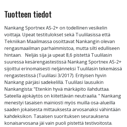
Tuotteen tiedot
Nankang Sportnex AS-2+ on todellinen vesikelin
voittaja. Upeat testitulokset sekä Tuulilasissa että
Tekniikan Maailmassa osoittavat Nankangin olevan
rengasmaailman parhaimmistoa, mutta silti edulliseen
hintaan. Neljäs sija ja upeat 8,6 pistettä Tuulilasin
suuressa kesärengastestissä Nankang Sportnex AS-2+
sijoittui erinomaisesti neljänneksi Tuulilasin tekemässä
rengastestissä (Tuulilasi 3/2017). Erityisen hyvin
Nankang pärjäsi sadekelillä. Tuulilasi lausuikin
Nankangista: "Etenkin hyvä märkäpito ilahduttaa.
Sateella ajokäytös on kiitettävän neutraalia. " Nankang
menestyi tasaisen mainiosti myös muilla osa-alueilla
saaden jokaisesta mittauksesta arvosanaksi vähintään
kahdeksikon. Tasaisen suorituksen seurauksena
konaisarvosana jäi vain puoli pistettä testivoitosta.