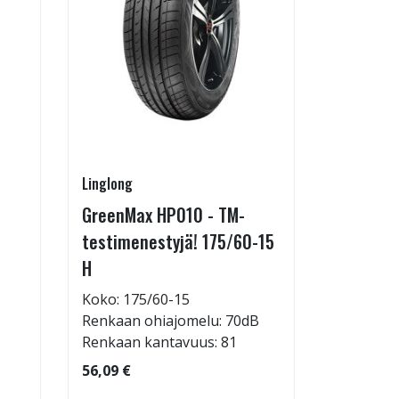
Linglong
Linglong
GreenMax HP010 - TM-
GreenMax
testimenestyjä! 175/60-15
205/55-
H
Koko: 20
Renkaan 
Koko: 175/60-15
Renkaan ohiajomelu: 70dB
95,09 €
Renkaan kantavuus: 81
56,09 €