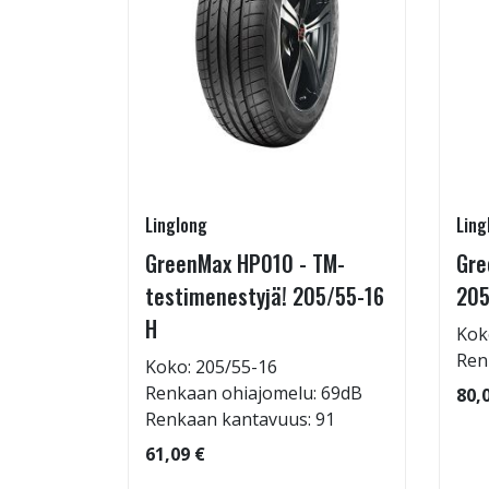
Linglong
Ling
rip
GreenMax HP010 - TM-
Gre
testimenestyjä! 205/55-16
205
H
Kok
: 72dB
Ren
Koko: 205/55-16
 95
Renkaan ohiajomelu: 69dB
80,
Renkaan kantavuus: 91
61,09 €