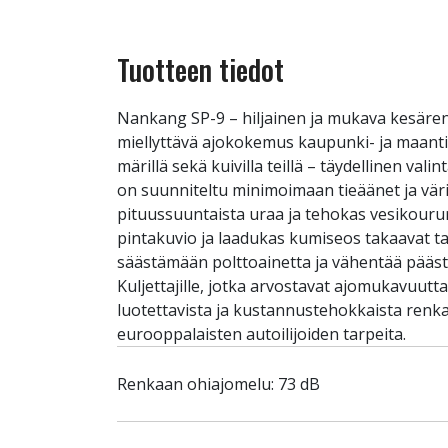
Tuotteen tiedot
Nankang SP-9 – hiljainen ja mukava kesären
miellyttävä ajokokemus kaupunki- ja maant
märillä sekä kuivilla teillä – täydellinen va
on suunniteltu minimoimaan tieäänet ja värin
pituussuuntaista uraa ja tehokas vesikouru
pintakuvio ja laadukas kumiseos takaavat ta
säästämään polttoainetta ja vähentää päästöj
Kuljettajille, jotka arvostavat ajomukavuut
luotettavista ja kustannustehokkaista renka
eurooppalaisten autoilijoiden tarpeita.
Renkaan ohiajomelu: 73 dB