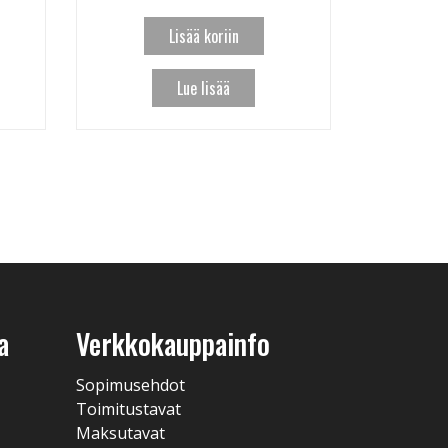
Lisää koriin
Lue lisää
a
Verkkokauppainfo
Sopimusehdot
Toimitustavat
Maksutavat