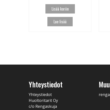
Lisää koriin
Lue lisää
Yhteystiedot
Muut
Yhteystiedot
renga
Huoltoritarit Oy
c/o Rengaskuja