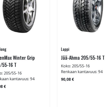
long
Lappi
enMax Winter Grip
Jää-Ahma 205/55-16 T
/55-16 T
Koko: 205/55-16
Renkaan kantavuus: 94
o: 205/55-16
kaan kantavuus: 94
90,08 €
08 €