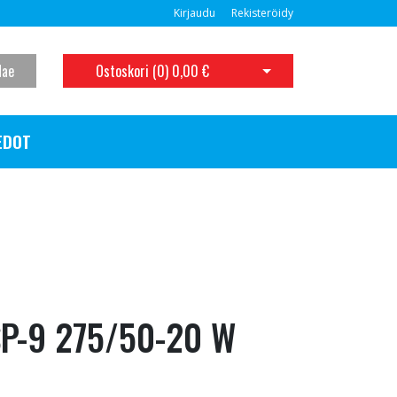
Kirjaudu
Rekisteröidy
Hae
Ostoskori (
0
)
0,00 €
Avaa ostoskori
EDOT
SP-9 275/50-20 W