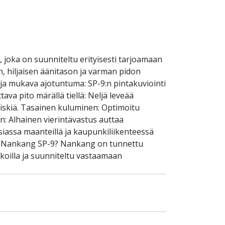
joka on suunniteltu erityisesti tarjoamaan
 hiljaisen äänitason ja varman pidon
n ja mukava ajotuntuma: SP-9:n pintakuviointi
va pito märällä tiellä: Neljä leveää
riskiä. Tasainen kuluminen: Optimoitu
n: Alhainen vierintävastus auttaa
siassa maanteillä ja kaupunkiliikenteessä
lita Nankang SP-9? Nankang on tunnettu
ikoilla ja suunniteltu vastaamaan