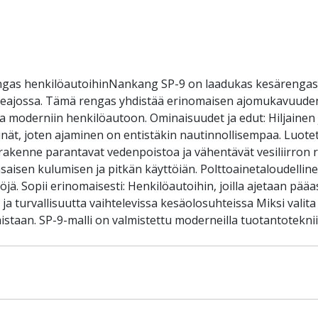
gas henkilöautoihinNankang SP-9 on laadukas kesärengas, 
ieajossa. Tämä rengas yhdistää erinomaisen ajomukavuuden,
linta moderniin henkilöautoon. Ominaisuudet ja edut: Hiljaine
ät, joten ajaminen on entistäkin nautinnollisempaa. Luotetta
rakenne parantavat vedenpoistoa ja vähentävät vesiliirron 
saisen kulumisen ja pitkän käyttöiän. Polttoainetaloudelline
ä. Sopii erinomaisesti: Henkilöautoihin, joilla ajetaan pääa
ta ja turvallisuutta vaihtelevissa kesäolosuhteissa Miksi va
istaan. SP-9-malli on valmistettu moderneilla tuotantotekni