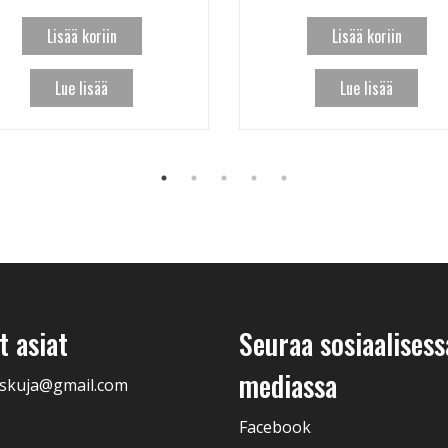
Lisää koriin
Lisää koriin
Lue lisää
Lue lisää
 asiat
Seuraa sosiaalisess
mediassa
skuja@gmail.com
Facebook