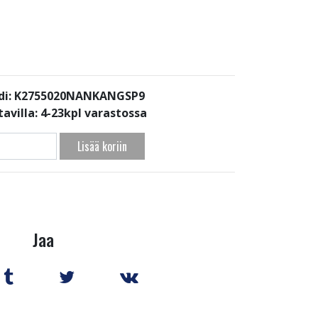
di: K2755020NANKANGSP9
avilla:
4-23kpl varastossa
Lisää koriin
Jaa