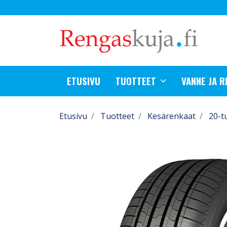
ETUSIVU
TUOTTEET
VANNE JA 
Etusivu
Tuotteet
Kesärenkaat
20-t