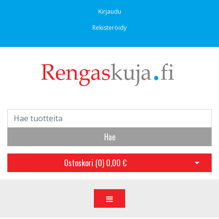
Kirjaudu
Rekisteröidy
Hae
Ostoskori (
0
)
0,00 €
Avaa os