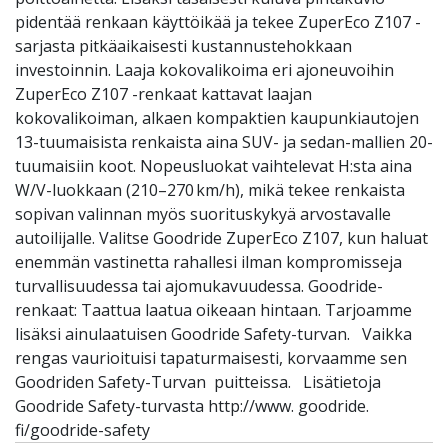
pidentää renkaan käyttöikää ja tekee ZuperEco Z107 -
sarjasta pitkäaikaisesti kustannustehokkaan
investoinnin. Laaja kokovalikoima eri ajoneuvoihin
ZuperEco Z107 -renkaat kattavat laajan
kokovalikoiman, alkaen kompaktien kaupunkiautojen
13-tuumaisista renkaista aina SUV- ja sedan-mallien 20-
tuumaisiin koot. Nopeusluokat vaihtelevat H:sta aina
W/V-luokkaan (210–270 km/h), mikä tekee renkaista
sopivan valinnan myös suorituskykyä arvostavalle
autoilijalle. Valitse Goodride ZuperEco Z107, kun haluat
enemmän vastinetta rahallesi ilman kompromisseja
turvallisuudessa tai ajomukavuudessa. Goodride-
renkaat: Taattua laatua oikeaan hintaan. Tarjoamme
lisäksi ainulaatuisen Goodride Safety-turvan. Vaikka
rengas vaurioituisi tapaturmaisesti, korvaamme sen
Goodriden Safety-Turvan puitteissa. Lisätietoja
Goodride Safety-turvasta http://www. goodride.
fi/goodride-safety