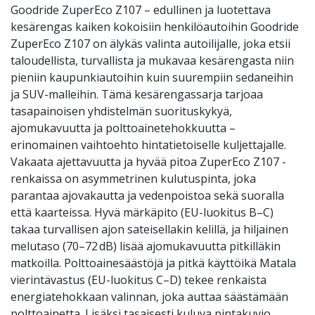
Goodride ZuperEco Z107 – edullinen ja luotettava
kesärengas kaiken kokoisiin henkilöautoihin Goodride
ZuperEco Z107 on älykäs valinta autoilijalle, joka etsii
taloudellista, turvallista ja mukavaa kesärengasta niin
pieniin kaupunkiautoihin kuin suurempiin sedaneihin
ja SUV-malleihin. Tämä kesärengassarja tarjoaa
tasapainoisen yhdistelmän suorituskykyä,
ajomukavuutta ja polttoainetehokkuutta –
erinomainen vaihtoehto hintatietoiselle kuljettajalle.
Vakaata ajettavuutta ja hyvää pitoa ZuperEco Z107 -
renkaissa on asymmetrinen kulutuspinta, joka
parantaa ajovakautta ja vedenpoistoa sekä suoralla
että kaarteissa. Hyvä märkäpito (EU-luokitus B–C)
takaa turvallisen ajon sateisellakin kelillä, ja hiljainen
melutaso (70–72 dB) lisää ajomukavuutta pitkilläkin
matkoilla. Polttoainesäästöjä ja pitkä käyttöikä Matala
vierintävastus (EU-luokitus C–D) tekee renkaista
energiatehokkaan valinnan, joka auttaa säästämään
polttoainetta. Lisäksi tasaisesti kuluva pintakuvio