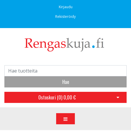
Kirjaudu
Rekisteröidy
Hae
Ostoskori (
0
)
0,00 €
Avaa os