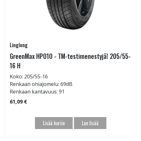
Linglong
GreenMax HP010 - TM-testimenestyjä! 205/55-
16 H
Koko: 205/55-16
Renkaan ohiajomelu: 69dB
Renkaan kantavuus: 91
61,09 €
Lisää koriin
Lue lisää