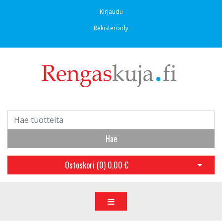
Kirjaudu
Rekisteröidy
Hae
Ostoskori (
0
)
0,00 €
Avaa os