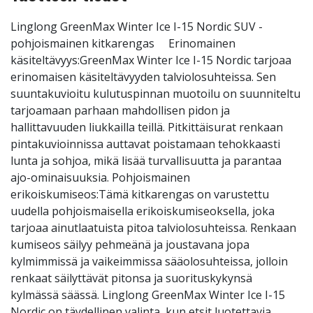
Linglong GreenMax Winter Ice I-15 Nordic SUV -
pohjoismainen kitkarengas Erinomainen
käsiteltävyys:GreenMax Winter Ice I-15 Nordic tarjoaa
erinomaisen käsiteltävyyden talviolosuhteissa. Sen
suuntakuvioitu kulutuspinnan muotoilu on suunniteltu
tarjoamaan parhaan mahdollisen pidon ja
hallittavuuden liukkailla teillä. Pitkittäisurat renkaan
pintakuvioinnissa auttavat poistamaan tehokkaasti
lunta ja sohjoa, mikä lisää turvallisuutta ja parantaa
ajo-ominaisuuksia. Pohjoismainen
erikoiskumiseos:Tämä kitkarengas on varustettu
uudella pohjoismaisella erikoiskumiseoksella, joka
tarjoaa ainutlaatuista pitoa talviolosuhteissa. Renkaan
kumiseos säilyy pehmeänä ja joustavana jopa
kylmimmissä ja vaikeimmissa sääolosuhteissa, jolloin
renkaat säilyttävät pitonsa ja suorituskykynsä
kylmässä säässä. Linglong GreenMax Winter Ice I-15
Nordic on täydellinen valinta, kun etsit luotettavia