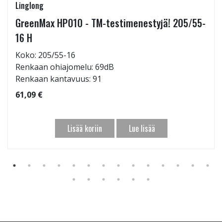
Linglong
GreenMax HP010 - TM-testimenestyjä! 205/55-
16 H
Koko: 205/55-16
Renkaan ohiajomelu: 69dB
Renkaan kantavuus: 91
61,09 €
Lisää koriin
Lue lisää