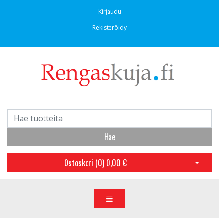
Kirjaudu
Rekisteröidy
Hae
Ostoskori (
0
)
0,00 €
Avaa os