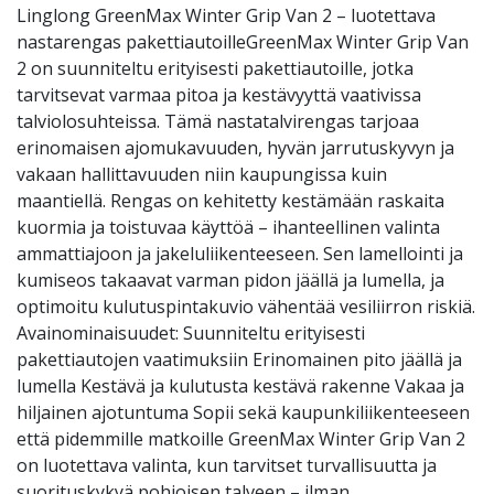
Linglong GreenMax Winter Grip Van 2 – luotettava
nastarengas pakettiautoilleGreenMax Winter Grip Van
2 on suunniteltu erityisesti pakettiautoille, jotka
tarvitsevat varmaa pitoa ja kestävyyttä vaativissa
talviolosuhteissa. Tämä nastatalvirengas tarjoaa
erinomaisen ajomukavuuden, hyvän jarrutuskyvyn ja
vakaan hallittavuuden niin kaupungissa kuin
maantiellä. Rengas on kehitetty kestämään raskaita
kuormia ja toistuvaa käyttöä – ihanteellinen valinta
ammattiajoon ja jakeluliikenteeseen. Sen lamellointi ja
kumiseos takaavat varman pidon jäällä ja lumella, ja
optimoitu kulutuspintakuvio vähentää vesiliirron riskiä.
Avainominaisuudet: Suunniteltu erityisesti
pakettiautojen vaatimuksiin Erinomainen pito jäällä ja
lumella Kestävä ja kulutusta kestävä rakenne Vakaa ja
hiljainen ajotuntuma Sopii sekä kaupunkiliikenteeseen
että pidemmille matkoille GreenMax Winter Grip Van 2
on luotettava valinta, kun tarvitset turvallisuutta ja
suorituskykyä pohjoisen talveen – ilman