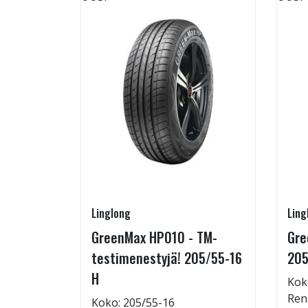
Linglong
Ling
rip
GreenMax HP010 - TM-
Gre
testimenestyjä! 205/55-16
205
H
Kok
: 72dB
Ren
Koko: 205/55-16