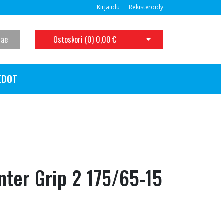
Kirjaudu
Rekisteröidy
Hae
Ostoskori (
0
)
0,00 €
Avaa ostoskori
EDOT
ter Grip 2 175/65-15