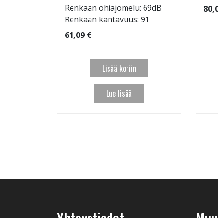
 95
Renkaan ohiajomelu: 69dB
80,
Renkaan kantavuus: 91
61,09 €
Lisää koriin
Lue lisää
Yhteystiedot
Muut