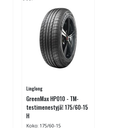
Linglong
Linglong
GreenMax HP010 - TM-
GreenMax
testimenestyjä! 175/60-15
205/55-
H
Koko: 20
Renkaan 
Koko: 175/60-15