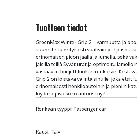
Tuotteen tiedot
GreenMax Winter Grip 2 – varmuutta ja pito
suunniteltu erityisesti vaativiin pohjoisma
erinomaisen pidon jäällä ja lumella, sekä va
jäisillä teillä Syvät urat ja optimoitu lamell
vastaaviin budjettiluokan renkaisiin Kestäv
Grip 2 on loistava valinta sinulle, joka ets
erinomaisesti henkilöautoihin ja pieniin kat
löydä sopiva koko autoosi nyt!
Renkaan tyyppi: Passenger car
Kausi: Talvi