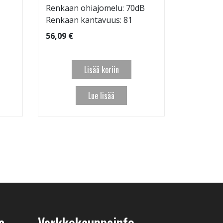
Renkaan ohiajomelu: 70dB
95,09 €
Renkaan kantavuus: 81
56,09 €
Lisää koriin
Lue lisää
a
Verkkokauppainfo