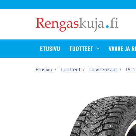
ETUSIVU
TUOTTEET
VANNE JA 
Etusivu
Tuotteet
Talvirenkaat
15-t