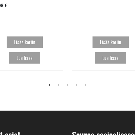
08 €
Lisää koriin
Lisää koriin
Lue lisää
Lue lisää
 asiat
Seuraa sosiaalisess