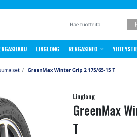
RENGASHAKU
LINGLONG
RENGASINFO
YHTEYSTI
uumaiset
GreenMax Winter Grip 2 175/65-15 T
Linglong
GreenMax Win
T