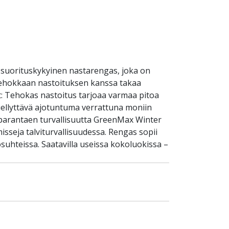
 suorituskykyinen nastarengas, joka on
ä tehokkaan nastoituksen kanssa takaa
et: Tehokas nastoitus tarjoaa varmaa pitoa
a miellyttävä ajotuntuma verrattuna moniin
, parantaen turvallisuutta GreenMax Winter
isseja talviturvallisuudessa. Rengas sopii
suhteissa. Saatavilla useissa kokoluokissa –