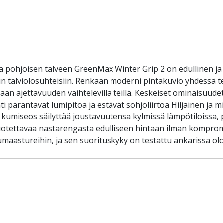
a pohjoisen talveen GreenMax Winter Grip 2 on edullinen ja
isiin talviolosuhteisiin. Renkaan moderni pintakuvio yhdess
kaan ajettavuuden vaihtelevilla teillä. Keskeiset ominaisuud
ointi parantavat lumipitoa ja estävät sohjoliirtoa Hiljainen j
ä kumiseos säilyttää joustavuutensa kylmissä lämpötiloissa
it luotettavaa nastarengasta edulliseen hintaan ilman komprom
umaastureihin, ja sen suorituskyky on testattu ankarissa olo