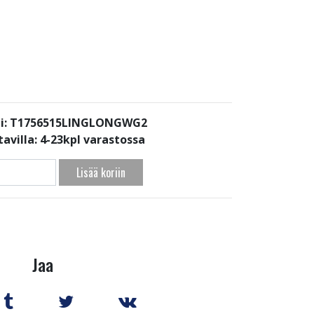
i: T1756515LINGLONGWG2
avilla:
4-23kpl varastossa
Lisää koriin
Jaa