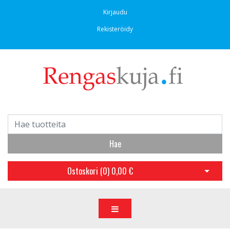
Kirjaudu
Rekisteröidy
Hae
Ostoskori (
0
)
0,00 €
Avaa os