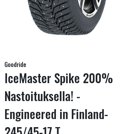
Goodride
IceMaster Spike 200%
Nastoituksella! -
Engineered in Finland-
245/45-17 T