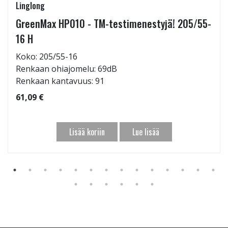
Linglong
GreenMax HP010 - TM-testimenestyjä! 205/55-
16 H
Koko: 205/55-16
Renkaan ohiajomelu: 69dB
Renkaan kantavuus: 91
61,09 €
Lisää koriin
Lue lisää